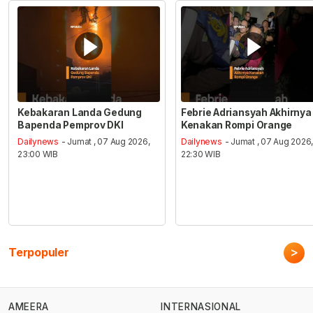
Kebakaran Landa Gedung
Febrie Adriansyah Akhirnya
Bapenda Pemprov DKI
Kenakan Rompi Orange
Dailynews
- Jumat , 07 Aug 2026,
Dailynews
- Jumat , 07 Aug 2026
23:00 WIB
22:30 WIB
>
Terpopuler
AMEERA
INTERNASIONAL