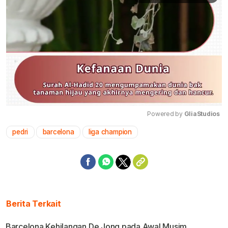
Powered by 
GliaStudios
pedri
barcelona
liga champion
Mute
Berita Terkait
Barcelona Kehilangan De Jong pada Awal Musim