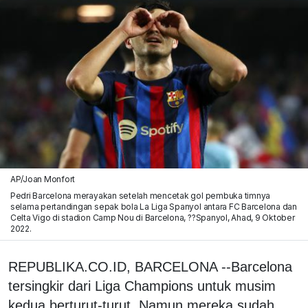
AP/Joan Monfort
Pedri Barcelona merayakan setelah mencetak gol pembuka timnya
selama pertandingan sepak bola La Liga Spanyol antara FC Barcelona dan
Celta Vigo di stadion Camp Nou di Barcelona, ??Spanyol, Ahad, 9 Oktober
2022.
REPUBLIKA.CO.ID, BARCELONA --Barcelona
tersingkir dari Liga Champions untuk musim
kedua berturut-turut. Namun mereka sudah