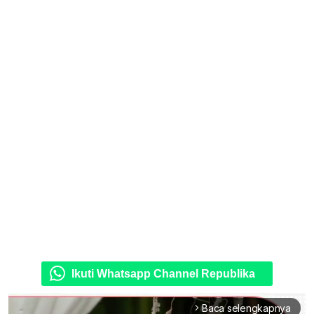
Ikuti Whatsapp Channel Republika
Baca selengkapnya
arrow_forward_ios