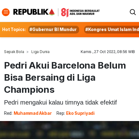
Hot Topics:
#Gubernur BI Mundur
#Kongres Umat Islam In
Sepak Bola
Liga Dunia
Kamis , 27 Oct 2022, 08:56 WIB
Pedri Akui Barcelona Belum
Bisa Bersaing di Liga
Champions
Pedri mengakui kalau timnya tidak efektif
Red:
Muhammad Akbar
Rep:
Eko Supriyadi