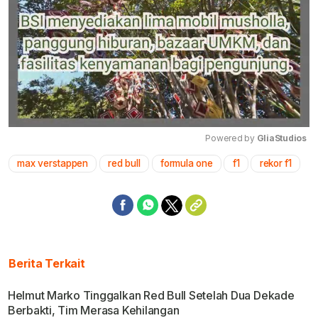
Powered by 
GliaStudios
max verstappen
red bull
formula one
f1
rekor f1
Mute
Berita Terkait
Helmut Marko Tinggalkan Red Bull Setelah Dua Dekade
Berbakti, Tim Merasa Kehilangan