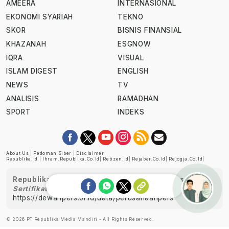
AMEERA
INTERNASIONAL
EKONOMI SYARIAH
TEKNO
SKOR
BISNIS FINANSIAL
KHAZANAH
ESGNOW
IQRA
VISUAL
ISLAM DIGEST
ENGLISH
NEWS
TV
ANALISIS
RAMADHAN
SPORT
INDEKS
About Us
|
Pedoman Siber
|
Disclaimer
Republika.id
|
Ihram.republika.co.id
|
Retizen.id
|
Rejabar.co.id
|
Rejogja.co.id
|
Republika telah diverifikasi oleh Dewan Pers
Sertifikat Nomor 1058/DP-Verifikasi/K/XII/2022
https://dewanpers.or.id/data/perusahaanpers
Ask me!
© 2026 PT Republika Media Mandiri - All Rights Reserved.