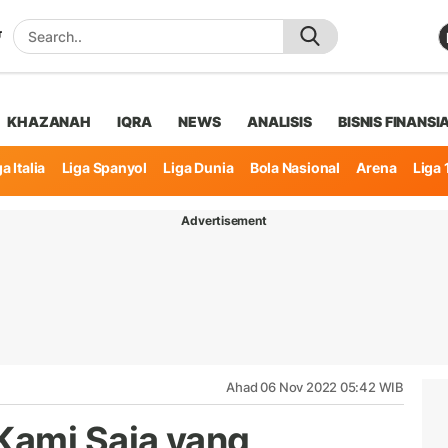
KHAZANAH
IQRA
NEWS
ANALISIS
BISNIS FINANSI
a Italia
Liga Spanyol
Liga Dunia
Bola Nasional
Arena
Liga 
Advertisement
Ahad 06 Nov 2022 05:42 WIB
Kami Saja yang