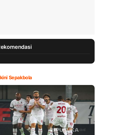
Rekomendasi
kini Sepakbola