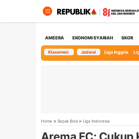
AMEERA
EKONOMI SYARIAH
SKOR
Klasemen
Jadwal
Liga Inggris
Lig
>
>
Home
Sepak Bola
Liga Indonesia
Arema FC: Cukup 