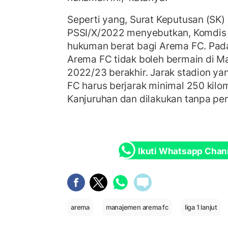
Seperti yang, Surat Keputusan (SK
PSSI/X/2022 menyebutkan, Komdis 
hukuman berat bagi Arema FC. Pada
Arema FC tidak boleh bermain di Ma
2022/23 berakhir. Jarak stadion y
FC harus berjarak minimal 250 kilom
Kanjuruhan dan dilakukan tanpa pe
Ikuti Whatsapp Chan
arema
manajemen arema fc
liga 1 lanjut