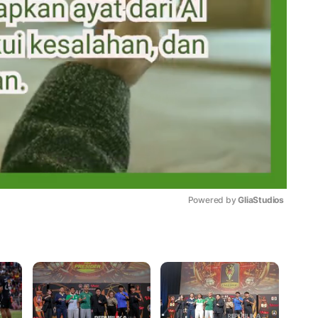
Powered by 
GliaStudios
Mute