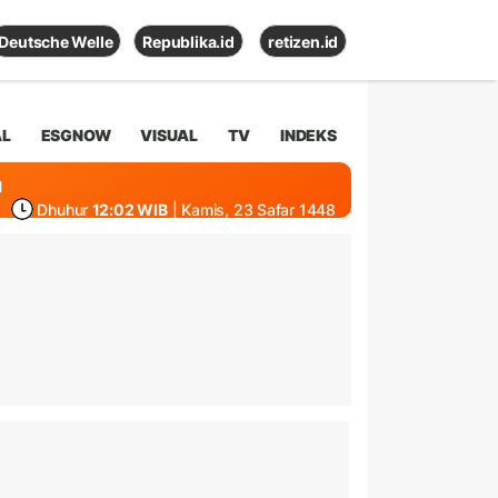
Deutsche Welle
Republika.id
retizen.id
AL
ESGNOW
VISUAL
TV
INDEKS
1
Dhuhur
12:02 WIB
| Kamis, 23 Safar 1448