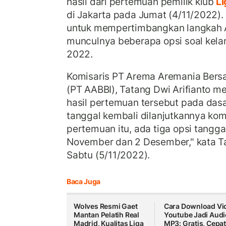
hasil dari pertemuan pemilik klub
Li
di Jakarta pada Jumat (4/11/2022). 
untuk mempertimbangkan langkah
munculnya beberapa opsi soal kelan
2022.
Komisaris PT Arema Aremania Bersa
(PT AABBI), Tatang Dwi Arifianto m
hasil pertemuan tersebut pada da
tanggal kembali dilanjutkannya kom
pertemuan itu, ada tiga opsi tangg
November dan 2 Desember," kata Ta
Sabtu (5/11/2022).
Baca Juga
Wolves Resmi Gaet
Cara Download Vi
Mantan Pelatih Real
Youtube Jadi Audi
Madrid, Kualitas Liga
MP3: Gratis, Cepat