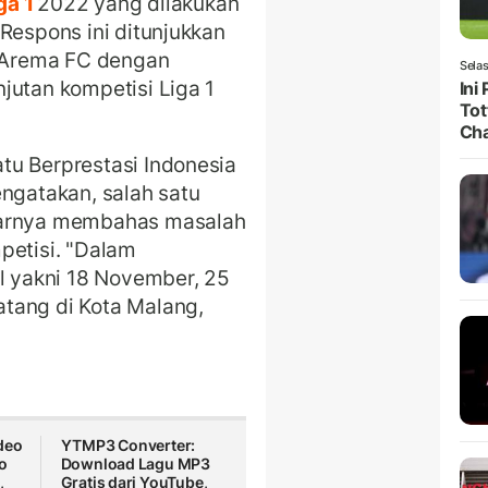
ga 1
2022 yang dilakukan
Respons ini ditunjukkan
 Arema FC dengan
Selas
jutan kompetisi Liga 1
Ini
Tot
Ch
tu Berprestasi Indonesia
engatakan, salah satu
sarnya membahas masalah
petisi. "Dalam
al yakni 18 November, 25
tang di Kota Malang,
deo
YTMP3 Converter:
o
Download Lagu MP3
,
Gratis dari YouTube,