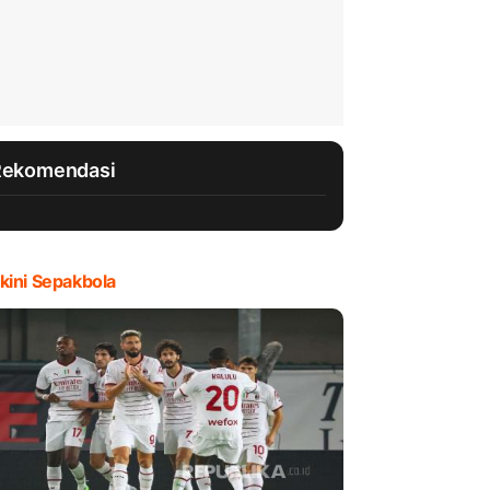
Rekomendasi
kini Sepakbola