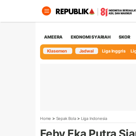
AMEERA
EKONOMI SYARIAH
SKOR
Klasemen
Jadwal
Liga Inggris
Lig
>
>
Home
Sepak Bola
Liga Indonesia
Feby Eka Putra Si