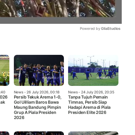
Powered by 
GliaStudios
Mute
4:40
News
- 26 July 2026, 00:18
News
- 24 July 2026, 20:35
2026
Persib Tekuk Arema 1-0,
Tanpa Tujuh Pemain
pak
Gol Uilliam Baros Bawa
Timnas, Persib Siap
Maung Bandung Pimpin
Hadapi Arema di Piala
Grup A Piala Presiden
Presiden Elite 2026
2026