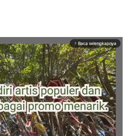
Baca selengkapnya
arrow_forward_ios