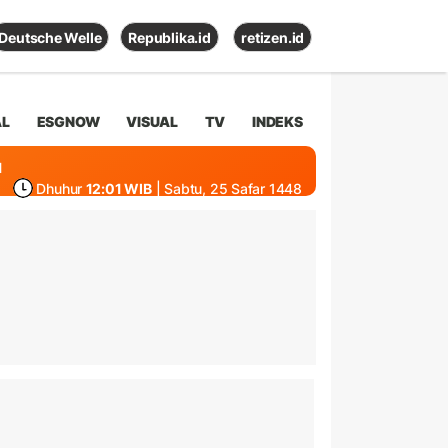
Deutsche Welle
Republika.id
retizen.id
AL
ESGNOW
VISUAL
TV
INDEKS
1
Dhuhur
12:01 WIB
| Sabtu, 25 Safar 1448