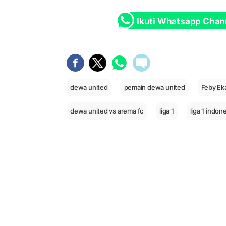
Ikuti Whatsapp Chan
dewa united
pemain dewa united
Feby Ek
dewa united vs arema fc
liga 1
liga 1 indon