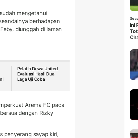
 sudah mengetahui
Selas
 seandainya berhadapan
Ini
 Feby, diunggah di laman
Tot
Ch
Pelatih Dewa United
Evaluasi Hasil Dua
ni
Laga Uji Coba
emperkuat Arema FC pada
 bersua dengan Rizky
s penyerang sayap kiri,