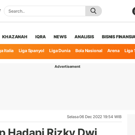
KHAZANAH
IQRA
NEWS
ANALISIS
BISNIS FINANSI
a Italia
Liga Spanyol
Liga Dunia
Bola Nasional
Arena
Liga 
Advertisement
Selasa 06 Dec 2022 19:54 WIB
ap Hadapi Rizky Dwi