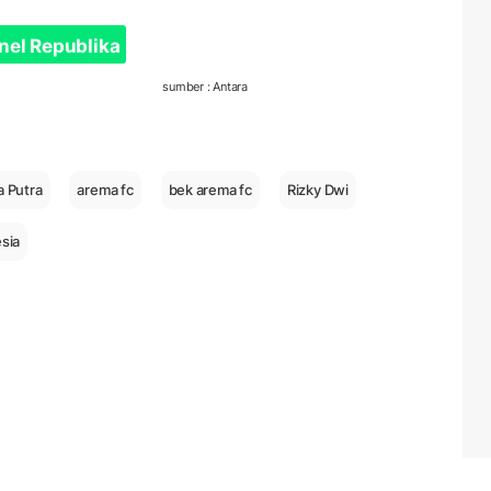
nel Republika
sumber : Antara
a Putra
arema fc
bek arema fc
Rizky Dwi
esia