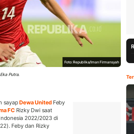
Foto: Republika/Iman Firmansyah
Eka Putra.
Ter
n sayap
Dewa United
Feby
ma FC
Rizky Dwi saat
Indonesia 2022/2023 di
22). Feby dan Rizky