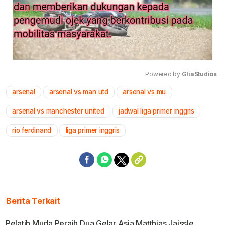
Powered by 
GliaStudios
arsenal
arsenal vs man utd
arsenal vs mu
Mute
arsenal vs manchester united
jadwal liga primer inggris
rio ferdinand
liga primer inggris
Berita Terkait
Pelatih Muda Peraih Dua Gelar Asia Matthias Jaissle