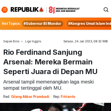
Hot Topics:
#Gubernur BI Mundur
#Kongres Umat Islam In
Sepak Bola
Liga Inggris
Selasa , 24 Jan 2023, 08:32 WIB
Rio Ferdinand Sanjung
Arsenal: Mereka Bermain
Seperti Juara di Depan MU
Arsenal tampil memenangkan laga meski
sempat tertinggal oleh MU.
Red:
Gilang Akbar Prambadi
Rep:
Fitrianto