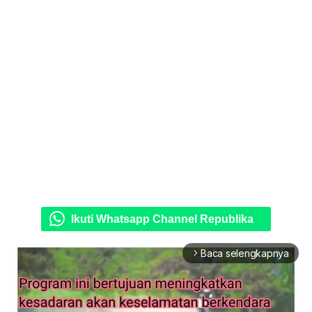
Ikuti Whatsapp Channel Republika
Baca selengkapnya
arrow_forward_ios