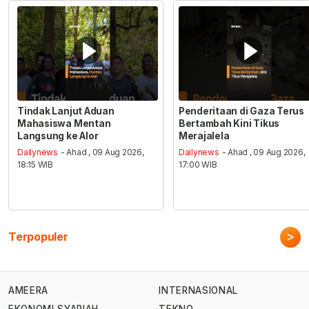
Tindak Lanjut Aduan
Penderitaan di Gaza Terus
Mahasiswa Mentan
Bertambah Kini Tikus
Langsung ke Alor
Merajalela
Dailynews
- Ahad , 09 Aug 2026,
Dailynews
- Ahad , 09 Aug 2026,
18:15 WIB
17:00 WIB
>
Terpopuler
AMEERA
INTERNASIONAL
EKONOMI SYARIAH
TEKNO