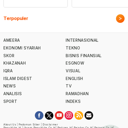
>
Terpopuler
AMEERA
INTERNASIONAL
EKONOMI SYARIAH
TEKNO
SKOR
BISNIS FINANSIAL
KHAZANAH
ESGNOW
IQRA
VISUAL
ISLAM DIGEST
ENGLISH
NEWS
TV
ANALISIS
RAMADHAN
SPORT
INDEKS
About Us
|
Pedoman Siber
|
Disclaimer
Republika.id
|
Ihram.republika.co.id
|
Retizen.id
|
Rejabar.co.id
|
Rejogja.co.id
|