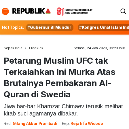
Hot Topics:
#Gubernur BI Mundur
#Kongres Umat Islam In
Sepak Bola
Freekick
Selasa , 24 Jan 2023, 09:23 WIB
Petarung Muslim UFC tak
Terkalahkan Ini Murka Atas
Brutalnya Pembakaran Al-
Quran di Swedia
Jiwa bar-bar Khamzat Chimaev terusik melihat
kitab suci agamanya dibakar.
Red:
Gilang Akbar Prambadi
Rep:
Reja Irfa Widodo