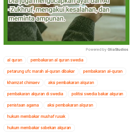
Powered by 
GliaStudios
al quran
pembakaran al quran swedia
Mute
petarung ufc marah al-quran dibakar
pembakaran al-quran
khamzat chimaev
aksi pembakaran alquran
pembakaran alquran di swedia
politisi swedia bakar alquran
penistaan agama
aksi pembakaran alquran
hukum membakar mushaf rusak
hukum membakar sobekan alquran