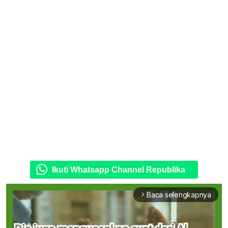
Ikuti Whatsapp Channel Republika
Baca selengkapnya
arrow_forward_ios