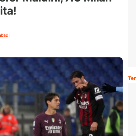
ita!
mbadi
Ter