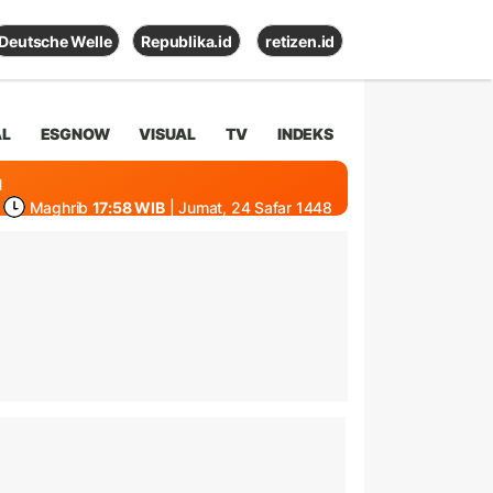
Deutsche Welle
Republika.id
retizen.id
AL
ESGNOW
VISUAL
TV
INDEKS
1
Maghrib
17:58 WIB
| Jumat, 24 Safar 1448