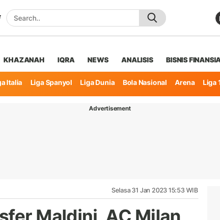
KHAZANAH
IQRA
NEWS
ANALISIS
BISNIS FINANSI
a Italia
Liga Spanyol
Liga Dunia
Bola Nasional
Arena
Liga 
Advertisement
Selasa 31 Jan 2023 15:53 WIB
fer Maldini, AC Milan