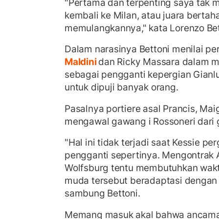
"Pertama dan terpenting saya tak 
kembali ke Milan, atau juara bertaha
memulangkannya," kata Lorenzo Be
Dalam narasinya Bettoni menilai pe
Maldini
dan Ricky Massara dalam 
sebagai pengganti kepergian Gianl
untuk dipuji banyak orang.
Pasalnya portiere asal Prancis, Mai
mengawal gawang i Rossoneri dari 
"Hal ini tidak terjadi saat Kessie per
pengganti sepertinya. Mengontrak A
Wolfsburg tentu membutuhkan wakt
muda tersebut beradaptasi dengan g
sambung Bettoni.
Memang masuk akal bahwa ancaman