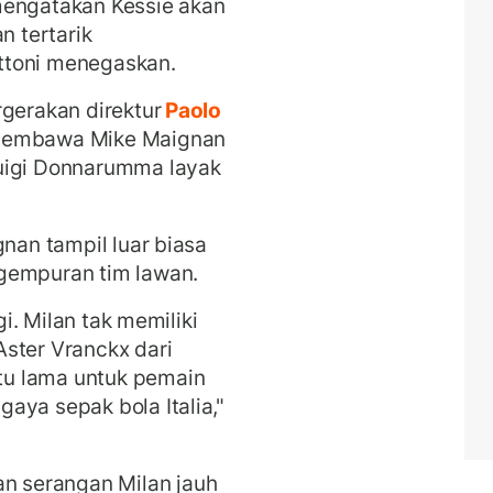
mengatakan Kessie akan
n tertarik
ttoni menegaskan.
rgerakan direktur
Paolo
membawa Mike Maignan
uigi Donnarumma layak
gnan tampil luar biasa
gempuran tim lawan.
gi. Milan tak memiliki
ster Vranckx dari
u lama untuk pemain
aya sepak bola Italia,"
 serangan Milan jauh