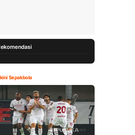
Rekomendasi
kini Sepakbola