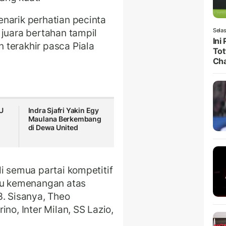
narik perhatian pecinta
 juara bertahan tampil
Selas
Ini
 terakhir pasca Piala
Tot
Ch
U
Indra Sjafri Yakin Egy
Maulana Berkembang
di Dewa United
i semua partai kompetitif
u kemenangan atas
3. Sisanya, Theo
no, Inter Milan, SS Lazio,