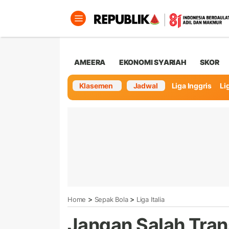
AMEERA
EKONOMI SYARIAH
SKOR
Klasemen
Jadwal
Liga Inggris
Lig
>
>
Home
Sepak Bola
Liga Italia
Jangan Salah Trans