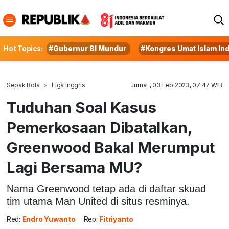
Hot Topics:
#Gubernur BI Mundur
#Kongres Umat Islam In
Sepak Bola
Liga Inggris
Jumat , 03 Feb 2023, 07:47 WIB
Tuduhan Soal Kasus
Pemerkosaan Dibatalkan,
Greenwood Bakal Merumput
Lagi Bersama MU?
Nama Greenwood tetap ada di daftar skuad
tim utama Man United di situs resminya.
Red:
Endro Yuwanto
Rep:
Fitriyanto