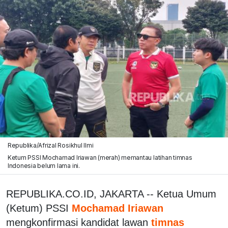
Republika/Afrizal Rosikhul Ilmi
Ketum PSSI Mochamad Iriawan (merah) memantau latihan timnas
Indonesia belum lama ini.
REPUBLIKA.CO.ID, JAKARTA -- Ketua Umum
(Ketum) PSSI
Mochamad Iriawan
mengkonfirmasi kandidat lawan
timnas