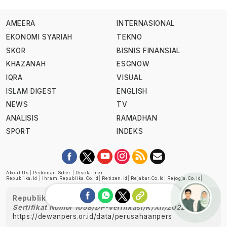
AMEERA
INTERNASIONAL
EKONOMI SYARIAH
TEKNO
SKOR
BISNIS FINANSIAL
KHAZANAH
ESGNOW
IQRA
VISUAL
ISLAM DIGEST
ENGLISH
NEWS
TV
ANALISIS
RAMADHAN
SPORT
INDEKS
About Us
|
Pedoman Siber
|
Disclaimer
Republika.id
|
Ihram.republika.co.id
|
Retizen.id
|
Rejabar.co.id
|
Rejogja.co.id
|
Republika telah diverifikasi oleh Dewan Pers
Sertifikat Nomor 1058/DP-Verifikasi/K/XII/2022
https://dewanpers.or.id/data/perusahaanpers
Ask me!