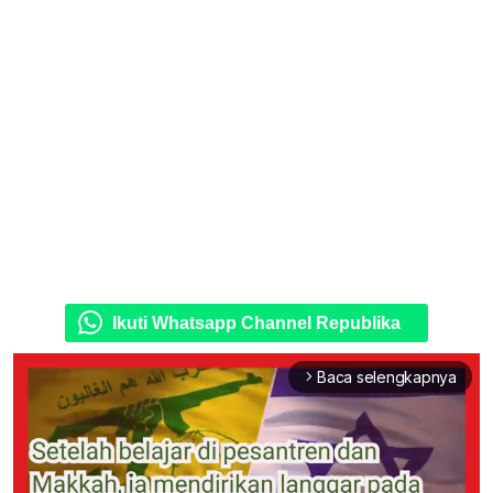
Ikuti Whatsapp Channel Republika
Baca selengkapnya
arrow_forward_ios