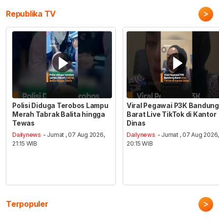
>
Republika TV
Polisi Diduga Terobos Lampu
Viral Pegawai P3K Bandung
Merah Tabrak Balita hingga
Barat Live TikTok di Kantor
Tewas
Dinas
Dailynews
- Jumat , 07 Aug 2026,
Dailynews
- Jumat , 07 Aug 2026
21:15 WIB
20:15 WIB
>
Terpopuler