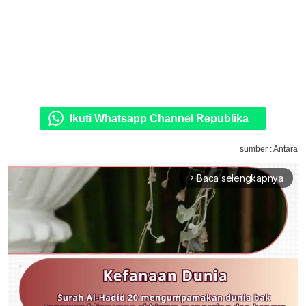
Ikuti Whatsapp Channel Republika
sumber : Antara
Baca selengkapnya
arrow_forward_ios