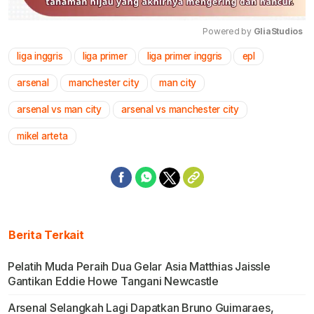
Powered by 
GliaStudios
liga inggris
liga primer
liga primer inggris
epl
Mute
arsenal
manchester city
man city
arsenal vs man city
arsenal vs manchester city
mikel arteta
Berita Terkait
Pelatih Muda Peraih Dua Gelar Asia Matthias Jaissle
Gantikan Eddie Howe Tangani Newcastle
Arsenal Selangkah Lagi Dapatkan Bruno Guimaraes,