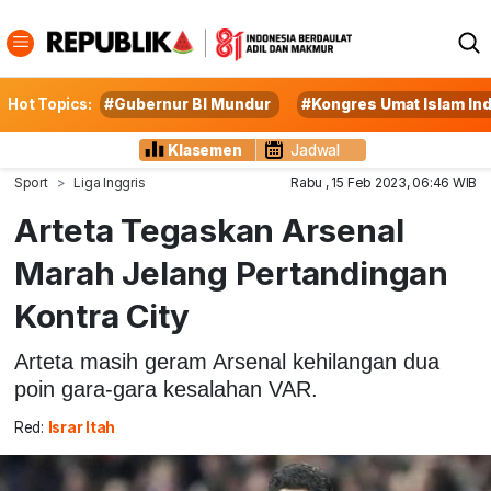
Hot Topics:
#Gubernur BI Mundur
#Kongres Umat Islam In
Klasemen
Jadwal
Sport
Liga Inggris
Rabu , 15 Feb 2023, 06:46 WIB
Arteta Tegaskan Arsenal
Marah Jelang Pertandingan
Kontra City
Arteta masih geram Arsenal kehilangan dua
poin gara-gara kesalahan VAR.
Red:
Israr Itah