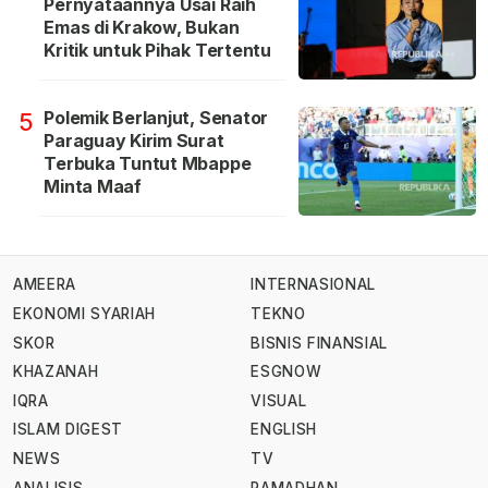
Pernyataannya Usai Raih
Emas di Krakow, Bukan
Kritik untuk Pihak Tertentu
Polemik Berlanjut, Senator
5
Paraguay Kirim Surat
Terbuka Tuntut Mbappe
Minta Maaf
AMEERA
INTERNASIONAL
EKONOMI SYARIAH
TEKNO
SKOR
BISNIS FINANSIAL
KHAZANAH
ESGNOW
IQRA
VISUAL
ISLAM DIGEST
ENGLISH
NEWS
TV
ANALISIS
RAMADHAN