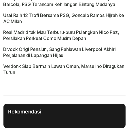
Barcola, PSG Terancam Kehilangan Bintang Mudanya
Usai Raih 12 Trofi Bersama PSG, Goncalo Ramos Hijrah ke
AC Milan
Real Madrid tak Mau Terburu-buru Pulangkan Nico Paz,
Persilakan Perkuat Como Musim Depan
Divock Origi Pensiun, Sang Pahlawan Liverpool Akhiri
Perjalanan di Lapangan Hijau
Verdonk Siap Bermain Lawan Oman, Marselino Diragukan
Turun
Rekomendasi