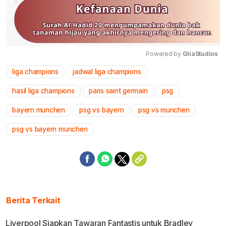
Powered by 
GliaStudios
liga champions
jadwal liga champions
Mute
hasil liga champions
paris saint germain
psg
bayern munchen
psg vs bayern
psg vs munchen
psg vs bayern munchen
Berita Terkait
Liverpool Siapkan Tawaran Fantastis untuk Bradley