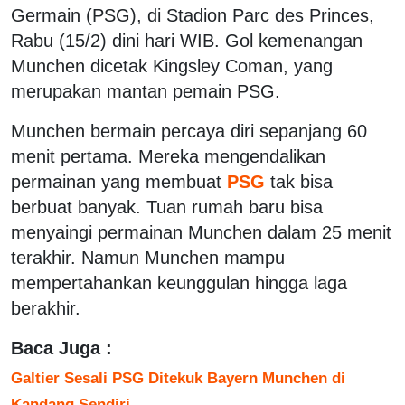
Germain (PSG), di Stadion Parc des Princes,
Rabu (15/2) dini hari WIB. Gol kemenangan
Munchen dicetak Kingsley Coman, yang
merupakan mantan pemain PSG.
Munchen bermain percaya diri sepanjang 60
menit pertama. Mereka mengendalikan
permainan yang membuat
PSG
tak bisa
berbuat banyak. Tuan rumah baru bisa
menyaingi permainan Munchen dalam 25 menit
terakhir. Namun Munchen mampu
mempertahankan keunggulan hingga laga
berakhir.
Baca Juga :
Galtier Sesali PSG Ditekuk Bayern Munchen di
Kandang Sendiri