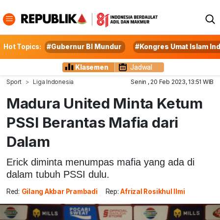
Hot Topics:
#Gubernur BI Mundur
#Kongres Umat Islam In
Klasemen
Jadwal
Sport
Liga Indonesia
Senin , 20 Feb 2023, 13:51 WIB
Madura United Minta Ketum
PSSI Berantas Mafia dari
Dalam
Erick diminta menumpas mafia yang ada di
dalam tubuh PSSI dulu.
Red:
Gilang Akbar Prambadi
Rep:
Afrizal Rosikhul Ilmi