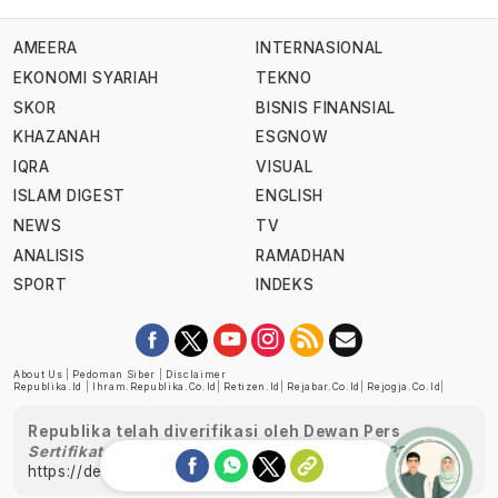
AMEERA
INTERNASIONAL
EKONOMI SYARIAH
TEKNO
SKOR
BISNIS FINANSIAL
KHAZANAH
ESGNOW
IQRA
VISUAL
ISLAM DIGEST
ENGLISH
NEWS
TV
ANALISIS
RAMADHAN
SPORT
INDEKS
About Us
|
Pedoman Siber
|
Disclaimer
Republika.id
|
Ihram.republika.co.id
|
Retizen.id
|
Rejabar.co.id
|
Rejogja.co.id
|
Republika telah diverifikasi oleh Dewan Pers
Sertifikat Nomor 1058/DP-Verifikasi/K/XII/2022
https://dewanpers.or.id/data/perusahaanpers