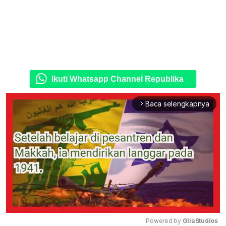
Ikuti Whatsapp Channel Republika
Baca selengkapnya
arrow_forward_ios
Powered by 
GliaStudios