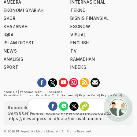
AMEERA
INTERNASIONAL
EKONOMI SYARIAH
TEKNO
SKOR
BISNIS FINANSIAL
KHAZANAH
ESGNOW
IQRA
VISUAL
ISLAM DIGEST
ENGLISH
NEWS
TV
ANALISIS
RAMADHAN
SPORT
INDEKS
About Us
|
Pedoman Siber
|
Disclaimer
Republika.id
|
Ihram.republika.co.id
|
Retizen.id
|
Rejabar.co.id
|
Rejogja.co.id
|
Republika telah diverifikasi oleh Dewan Pers
Sertifikat Nomor 1058/DP-Verifikasi/K/XII/2022
https://dewanpers.or.id/data/perusahaanpers
Ask me!
© 2026 PT Republika Media Mandiri - All Rights Reserved.