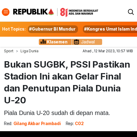
Hot Topics:
#Gubernur BI Mundur
#Kongres Umat Islam In
Klasemen
Jadwal
Sport
Liga Dunia
Ahad , 12 Mar 2023, 10:57 WIB
Bukan SUGBK, PSSI Pastikan
Stadion Ini akan Gelar Final
dan Penutupan Piala Dunia
U-20
Piala Dunia U-20 sudah di depan mata.
Red:
Gilang Akbar Prambadi
Rep:
C02