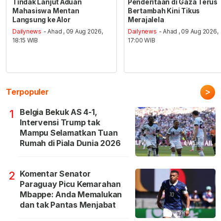
Tindak Lanjut Aduan
Penderitaan di Gaza Terus
Mahasiswa Mentan
Bertambah Kini Tikus
Langsung ke Alor
Merajalela
Dailynews
- Ahad , 09 Aug 2026,
Dailynews
- Ahad , 09 Aug 2026,
18:15 WIB
17:00 WIB
>
Terpopuler
Belgia Bekuk AS 4-1,
1
Intervensi Trump tak
Mampu Selamatkan Tuan
Rumah di Piala Dunia 2026
Komentar Senator
2
Paraguay Picu Kemarahan
Mbappe: Anda Memalukan
dan tak Pantas Menjabat