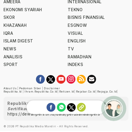
AMEERA
INTERNASIONAL
EKONOMI SYARIAH
TEKNO
SKOR
BISNIS FINANSIAL
KHAZANAH
ESGNOW
IQRA
VISUAL
ISLAM DIGEST
ENGLISH
NEWS
TV
ANALISIS
RAMADHAN
SPORT
INDEKS
About Us
|
Pedoman Siber
|
Disclaimer
Republika.id
|
Ihram.republika.co.id
|
Retizen.id
|
Rejabar.co.id
|
Rejogja.co.id
|
Republika telah diverifikasi oleh Dewan Pers
Sertifikat Nomor 1058/DP-Verifikasi/K/XII/2022
https://dewanpers.or.id/data/perusahaanpers
Ask me!
© 2026 PT Republika Media Mandiri - All Rights Reserved.