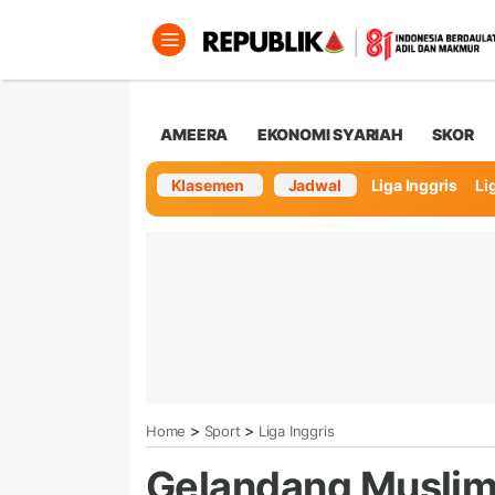
AMEERA
EKONOMI SYARIAH
SKOR
Klasemen
Jadwal
Liga Inggris
Lig
>
>
Home
Sport
Liga Inggris
Gelandang Muslim