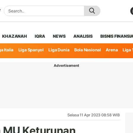
KHAZANAH
IQRA
NEWS
ANALISIS
BISNIS FINANSI
a Italia
Liga Spanyol
Liga Dunia
Bola Nasional
Arena
Liga 
Advertisement
Selasa 11 Apr 2023 08:58 WIB
 MU Keturunan