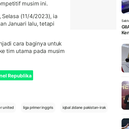
petitif musim ini.
, Selasa (11/4/2023), ia
Sabt
n Januari lalu, tetapi
GII
Ken
jadi cara baginya untuk
ke tim utama pada musim
nel Republika
r united
liga primer inggris
iqbal zidane pakistan-irak