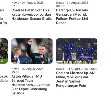
News
- 04 August 2026,
News
- 04 August 2026,
07:03
06:36
agi
Chelsea Datangkan Eks
Datangkan Gonzalo
Kapten Liverpool Jordan
Garcia dari Madrid,
le
Henderson Secara Gratis
Fulham Perkuat Lini
a Rp
Depan
News
- 02 August 2026,
News
- 01 August 2026, 06:27
20:33
Chelsea Didenda Rp 243
Sosok
Aston Villa dan MU
Miliar, tapi Lolos dari
diola
Berebut Teun
Jeratan Sanksi
Koopmeiners, Juventus
Pengurangan Poin
Siap Lepas Gelandang
Belanda