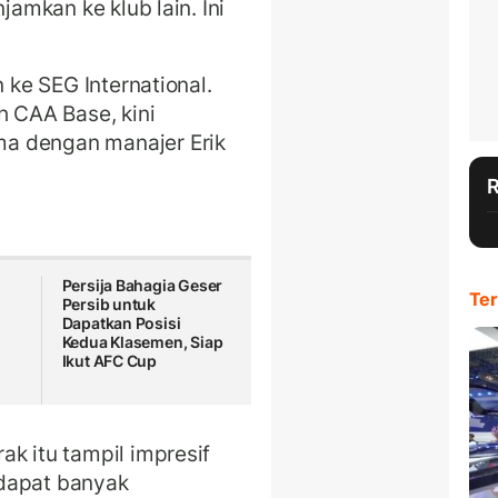
jamkan ke klub lain. Ini
n ke SEG International.
h CAA Base, kini
a dengan manajer Erik
Persija Bahagia Geser
Ter
Persib untuk
Dapatkan Posisi
Kedua Klasemen, Siap
Ikut AFC Cup
k itu tampil impresif
ndapat banyak