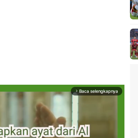
Baca selengkapnya
arrow_forward_ios