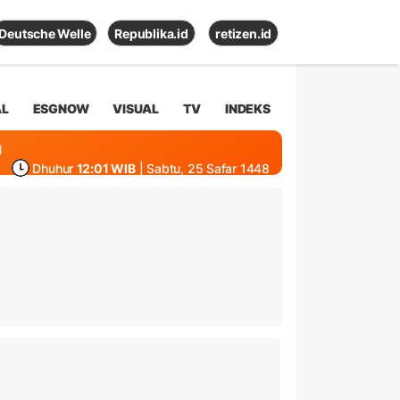
Deutsche Welle
Republika.id
retizen.id
AL
ESGNOW
VISUAL
TV
INDEKS
1
Dhuhur
12:01 WIB
| Sabtu, 25 Safar 1448