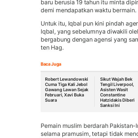
baru berusia 19 tahun itu minta dipin
demi mendapatkan waktu bermain.
Untuk itu, Iqbal pun kini pindah age
Iqbal, yang sebelumnya diwakili ole
bergabung dengan agensi yang sam
ten Hag.
Baca Juga
Robert Lewandowski
Sikut Wajah Bek
Cuma Tiga Kali Jebol
Tengil Liverpool,
Gawang Lawan Sejak
Asisten Wasit
Februari, Xavi Buka
Constantine
Suara
Hatzidakis Diberi
Sanksi Ini
Pemain muslim berdarah Pakistan-Ira
selama pramusim, tetapi tidak me