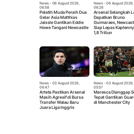
News
- 06 August 2026,
News
- 06 August 2026,
06:58
06:28
Pelatih Muda Peraih Dua
Arsenal Selangkah L
Gelar Asia Matthias
Dapatkan Bruno
Jaissle Gantikan Eddie
Guimaraes, Newcast
Howe Tangani Newcastle
Siap Lepas Kaptenny
1,8 Triliun
News
- 03 August 2026,
News
- 03 August 2026,
06:47
05:57
Arteta Pastikan Arsenal
Maresca Dianggap 
Masih Agresif di Bursa
Tepat Gantikan Guar
Transfer Walau Baru
di Manchester City
Juara Liga Inggris