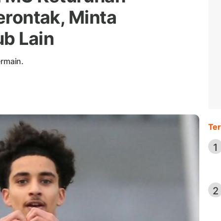
Berontak, Minta
ub Lain
rmain.
Ter
1
2