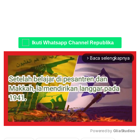
Ikuti Whatsapp Channel Republika
Baca selengkapnya
arrow_forward_ios
Powered by 
GliaStudios