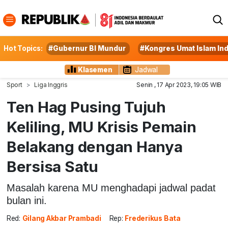
Hot Topics:
#Gubernur BI Mundur
#Kongres Umat Islam In
Klasemen
Jadwal
Sport
Liga Inggris
Senin , 17 Apr 2023, 19:05 WIB
Ten Hag Pusing Tujuh
Keliling, MU Krisis Pemain
Belakang dengan Hanya
Bersisa Satu
Masalah karena MU menghadapi jadwal padat
bulan ini.
Red:
Gilang Akbar Prambadi
Rep:
Frederikus Bata