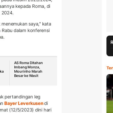
aannya kepada Roma, di
a 2024.
k menemukan saya," kata
 Rabu dalam konferensi
pa.
AS Roma Ditahan
Imbang Monza,
Ter
ika
Mourinho Marah
Besar ke Wasit
k pertandingan leg
an
Bayer Leverkusen
di
mat (12/5/2023) dini hari