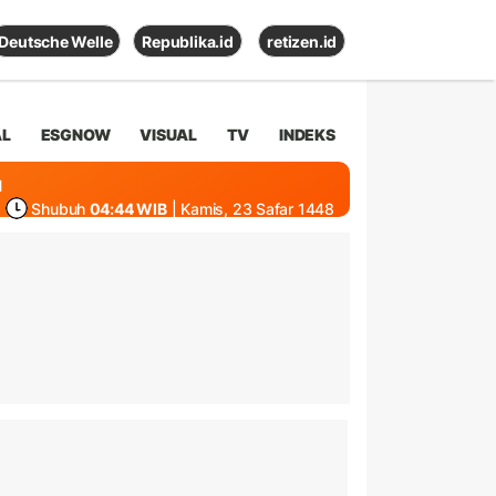
Deutsche Welle
Republika.id
retizen.id
AL
ESGNOW
VISUAL
TV
INDEKS
1
Shubuh
04:44 WIB
| Kamis, 23 Safar 1448