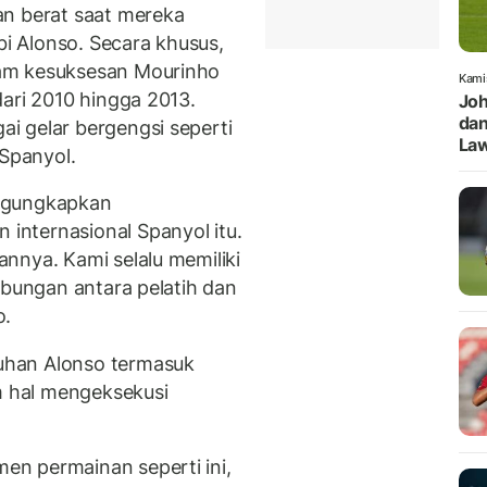
an berat saat mereka
 Alonso. Secara khusus,
am kesuksesan Mourinho
Kami
dari 2010 hingga 2013.
Joh
dan
i gelar bergengsi seperti
Law
 Spanyol.
engungkapkan
nternasional Spanyol itu.
nnya. Kami selalu memiliki
ubungan antara pelatih dan
o.
uhan Alonso termasuk
am hal mengeksekusi
n permainan seperti ini,