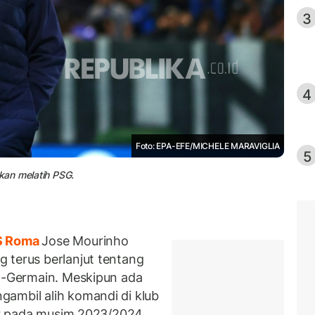
3
4
Foto: EPA-EFE/MICHELE MARAVIGLIA
5
kan melatih PSG.
 Roma
Jose Mourinho
 terus berlanjut tentang
nt-Germain. Meskipun ada
ambil alih komandi di klub
ier pada musim 2023/2024,