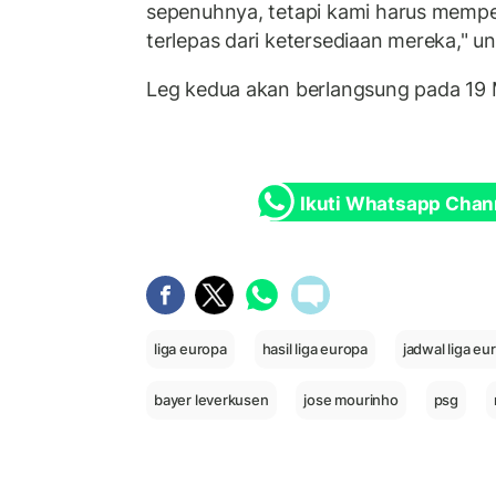
sepenuhnya, tetapi kami harus memp
terlepas dari ketersediaan mereka," 
Leg kedua akan berlangsung pada 19 M
Ikuti Whatsapp Chan
liga europa
hasil liga europa
jadwal liga eu
bayer leverkusen
jose mourinho
psg