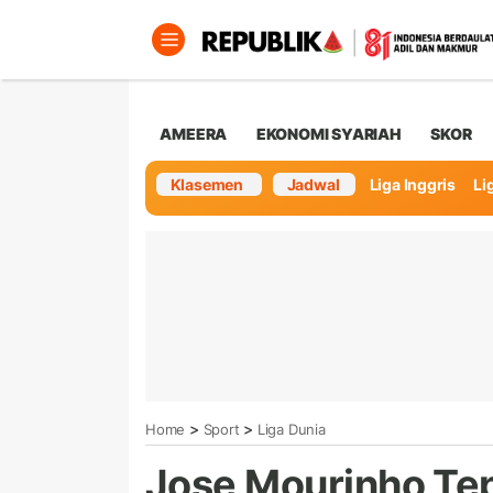
AMEERA
EKONOMI SYARIAH
SKOR
Klasemen
Jadwal
Liga Inggris
Lig
>
>
Home
Sport
Liga Dunia
Jose Mourinho Tep