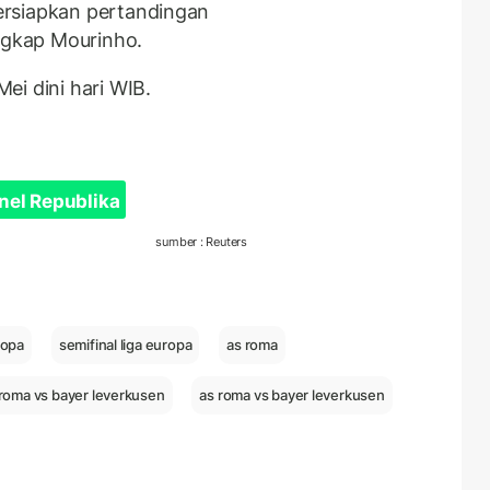
ersiapkan pertandingan
ungkap Mourinho.
ei dini hari WIB.
nel Republika
sumber : Reuters
ropa
semifinal liga europa
as roma
roma vs bayer leverkusen
as roma vs bayer leverkusen