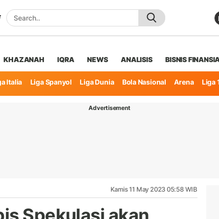
KHAZANAH
IQRA
NEWS
ANALISIS
BISNIS FINANSI
a Italia
Liga Spanyol
Liga Dunia
Bola Nasional
Arena
Liga 
Advertisement
Kamis 11 May 2023 05:58 WIB
is Spekulasi akan