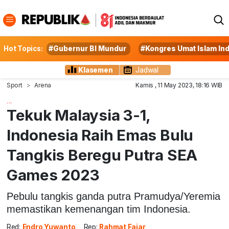
Hot Topics:
#Gubernur BI Mundur
#Kongres Umat Islam In
Klasemen
Jadwal
Sport
Arena
Kamis , 11 May 2023, 18:16 WIB
...
Tekuk Malaysia 3-1,
Indonesia Raih Emas Bulu
Tangkis Beregu Putra SEA
Games 2023
Pebulu tangkis ganda putra Pramudya/Yeremia
memastikan kemenangan tim Indonesia.
Red:
Endro Yuwanto
Rep:
Rahmat Fajar