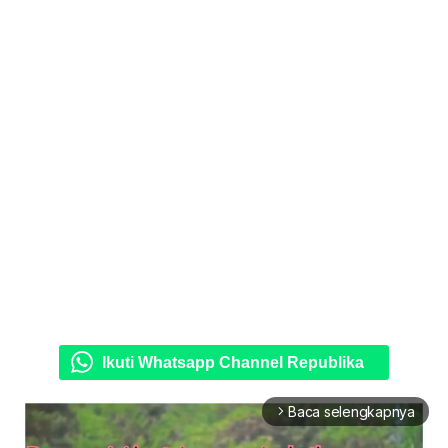
Ikuti Whatsapp Channel Republika
Baca selengkapnya
arrow_forward_ios