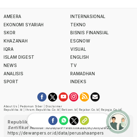
AMEERA
INTERNASIONAL
EKONOMI SYARIAH
TEKNO
SKOR
BISNIS FINANSIAL
KHAZANAH
ESGNOW
IQRA
VISUAL
ISLAM DIGEST
ENGLISH
NEWS
TV
ANALISIS
RAMADHAN
SPORT
INDEKS
About Us
|
Pedoman Siber
|
Disclaimer
Republika.id
|
Ihram.republika.co.id
|
Retizen.id
|
Rejabar.co.id
|
Rejogja.co.id
|
Republika telah diverifikasi oleh Dewan Pers
Sertifikat Nomor 1058/DP-Verifikasi/K/XII/2022
https://dewanpers.or.id/data/perusahaanpers
Ask me!