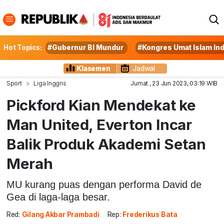
Hot Topics:
#Gubernur BI Mundur
#Kongres Umat Islam In
Klasemen
Jadwal
Sport
Liga Inggris
Jumat , 23 Jun 2023, 03:19 WIB
Pickford Kian Mendekat ke
Man United, Everton Incar
Balik Produk Akademi Setan
Merah
MU kurang puas dengan performa David de
Gea di laga-laga besar.
Red:
Gilang Akbar Prambadi
Rep:
Frederikus Bata