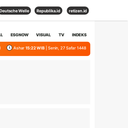
Deutsche Welle
Republika.id
retizen.id
AL
ESGNOW
VISUAL
TV
INDEKS
1
Ashar
15:22 WIB
| Senin, 27 Safar 1448