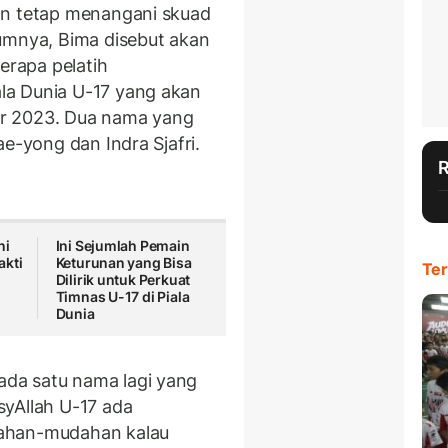
an tetap menangani skuad
umnya, Bima disebut akan
rapa pelatih
la Dunia U-17 yang akan
r 2023. Dua nama yang
ae-yong dan Indra Sjafri.
ni
Ini Sejumlah Pemain
akti
Keturunan yang Bisa
Ter
Dilirik untuk Perkuat
Timnas U-17 di Piala
Dunia
da satu nama lagi yang
syAllah U-17 ada
dahan-mudahan kalau