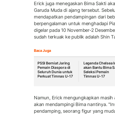
Erick juga menegaskan Bima Sakti ak
Garuda Muda di ajang tersebut. Sebel
mendapatkan pendampingan dari bebe
berpengalaman untuk menghadapi Pia
digelar pada 10 November-2 Desembe
sudah terkuak ke publik adalah Shin T
Baca Juga
PSSI Berniat Jaring
Legenda Chelsea I
Pemain Diaspora di
akan Bantu Bima S
Seluruh Dunia untuk
Seleksi Pemain
Perkuat Timnas U-17
Timnas U-17
Namun, Erick mengungkapkan masih a
akan mendampingi Bima nantinya. "In
pendamping, seorang figur yang mu