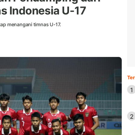
s Indonesia U-17
tap menangani timnas U-17.
Ter
1
2