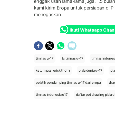
enggak usah lama-lama juga, 1,5 bulan
kami kirim Eropa untuk persiapan di Pi
menegaskan.
Ikuti Whatsapp Chan
timnas u-17
tc timnas u-17
timnas indones
ketum pssi erick thohir
piala dunia u-17
pi
pelatih pendamping timnas u-17 dari eropa
dra
timnas indonesia u17
daftar pot drawing piala d