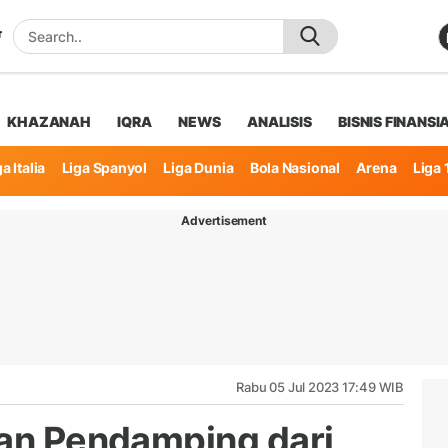
KHAZANAH
IQRA
NEWS
ANALISIS
BISNIS FINANSI
a Italia
Liga Spanyol
Liga Dunia
Bola Nasional
Arena
Liga 
Advertisement
Rabu 05 Jul 2023 17:49 WIB
kan Pendamping dari