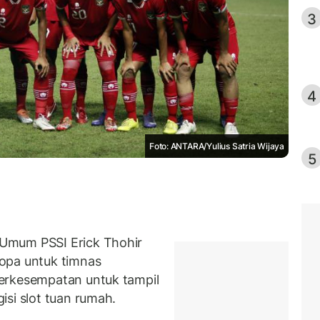
3
4
Foto: ANTARA/Yulius Satria Wijaya
5
Umum PSSI Erick Thohir
opa untuk timnas
erkesempatan untuk tampil
si slot tuan rumah.