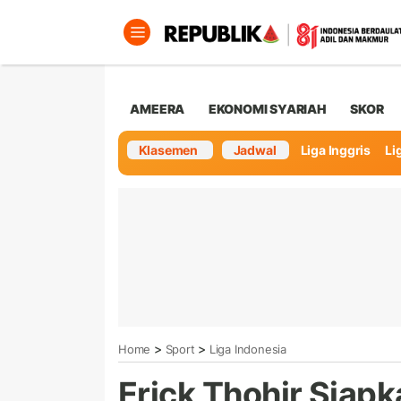
AMEERA
EKONOMI SYARIAH
SKOR
Klasemen
Jadwal
Liga Inggris
Lig
>
>
Home
Sport
Liga Indonesia
Erick Thohir Siap