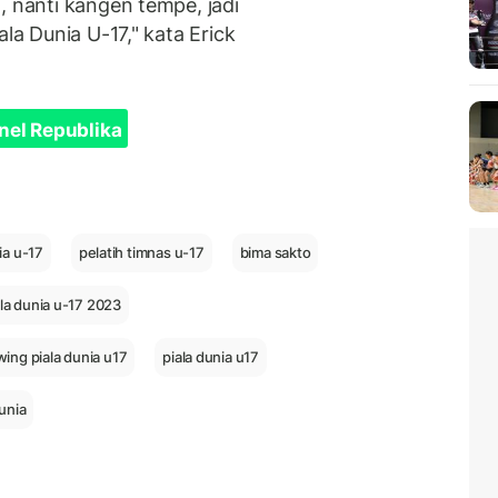
, nanti kangen tempe, jadi
ala Dunia U-17," kata Erick
nel Republika
ia u-17
pelatih timnas u-17
bima sakto
ala dunia u-17 2023
wing piala dunia u17
piala dunia u17
unia