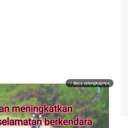
Baca selengkapnya
arrow_forward_ios