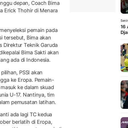
minggu depan, Coach Bima
a Erick Thohir di Menara
Seni
16 
i menyeleksi pemain pada
Dj
i tersebut, Bima akan
s Direktur Teknik Garuda
dikepalai Bima Sakti akan
ang ada di Indonesia.
ilihan, PSSI akan
ngga ke Eropa. Pemain-
u masuk ke dalam skuad
unia U-17. Nantinya, tim
dalam pemusatan latihan.
nanti ada lagi TC kedua
ber berlatih di Eropa,