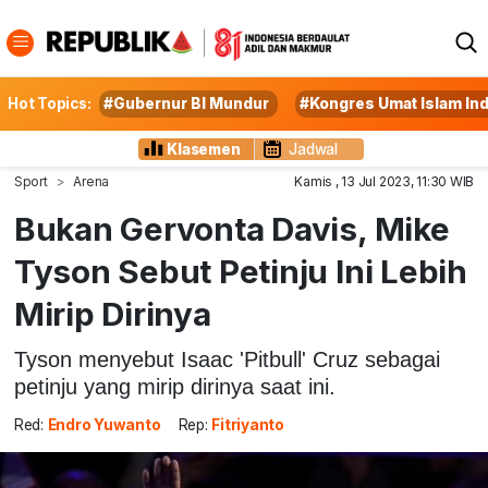
Hot Topics:
#Gubernur BI Mundur
#Kongres Umat Islam In
Klasemen
Jadwal
Sport
Arena
Kamis , 13 Jul 2023, 11:30 WIB
Bukan Gervonta Davis, Mike
Tyson Sebut Petinju Ini Lebih
Mirip Dirinya
Tyson menyebut Isaac 'Pitbull' Cruz sebagai
petinju yang mirip dirinya saat ini.
Red:
Endro Yuwanto
Rep:
Fitriyanto