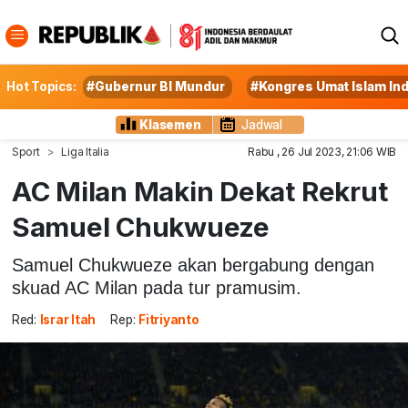
Hot Topics:
#Gubernur BI Mundur
#Kongres Umat Islam In
Klasemen
Jadwal
Sport
Liga Italia
Rabu , 26 Jul 2023, 21:06 WIB
AC Milan Makin Dekat Rekrut
Samuel Chukwueze
Samuel Chukwueze akan bergabung dengan
skuad AC Milan pada tur pramusim.
Red:
Israr Itah
Rep:
Fitriyanto