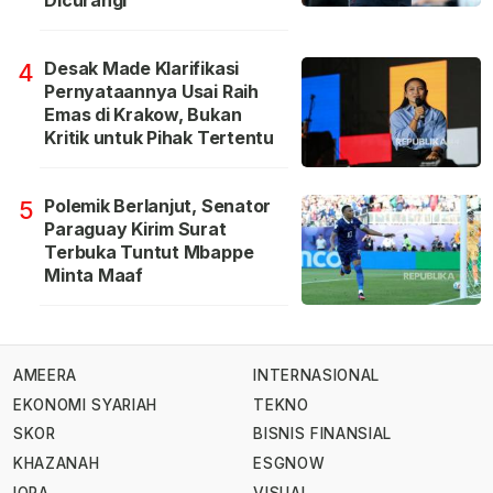
Dicurangi
Desak Made Klarifikasi
4
Pernyataannya Usai Raih
Emas di Krakow, Bukan
Kritik untuk Pihak Tertentu
Polemik Berlanjut, Senator
5
Paraguay Kirim Surat
Terbuka Tuntut Mbappe
Minta Maaf
AMEERA
INTERNASIONAL
EKONOMI SYARIAH
TEKNO
SKOR
BISNIS FINANSIAL
KHAZANAH
ESGNOW
IQRA
VISUAL