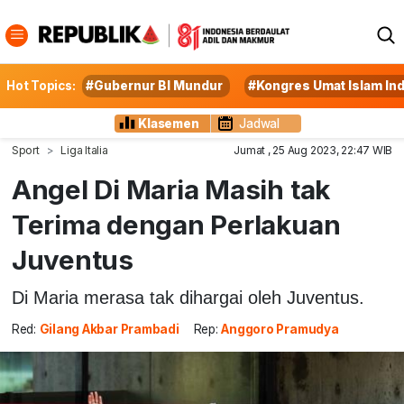
Hot Topics:
#Gubernur BI Mundur
#Kongres Umat Islam In
Klasemen
Jadwal
Sport
Liga Italia
Jumat , 25 Aug 2023, 22:47 WIB
Angel Di Maria Masih tak
Terima dengan Perlakuan
Juventus
Di Maria merasa tak dihargai oleh Juventus.
Red:
Gilang Akbar Prambadi
Rep:
Anggoro Pramudya