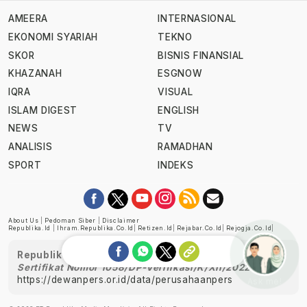
AMEERA
INTERNASIONAL
EKONOMI SYARIAH
TEKNO
SKOR
BISNIS FINANSIAL
KHAZANAH
ESGNOW
IQRA
VISUAL
ISLAM DIGEST
ENGLISH
NEWS
TV
ANALISIS
RAMADHAN
SPORT
INDEKS
About Us
|
Pedoman Siber
|
Disclaimer
Republika.id
|
Ihram.republika.co.id
|
Retizen.id
|
Rejabar.co.id
|
Rejogja.co.id
|
Republika telah diverifikasi oleh Dewan Pers
Sertifikat Nomor 1058/DP-Verifikasi/K/XII/2022
https://dewanpers.or.id/data/perusahaanpers
Ask me!