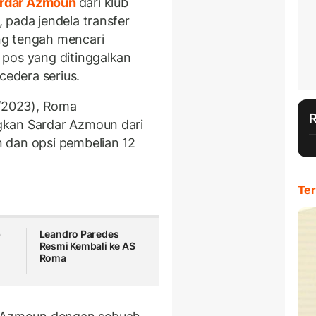
rdar Azmoun
dari klub
 pada jendela transfer
ng tengah mencari
 pos yang ditinggalkan
edera serius.
8/2023), Roma
gkan Sardar Azmoun dari
 dan opsi pembelian 12
Ter
b
Leandro Paredes
Resmi Kembali ke AS
Roma