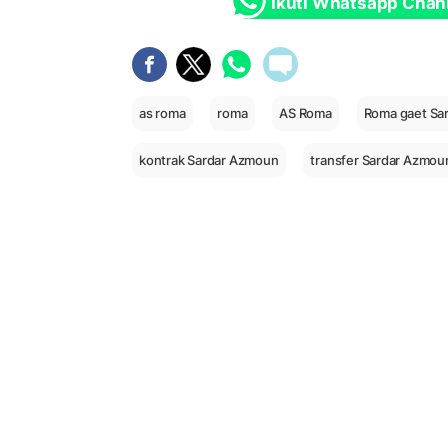
Ikuti Whatsapp Chan
as roma
roma
AS Roma
Roma gaet Sa
kontrak Sardar Azmoun
transfer Sardar Azmou