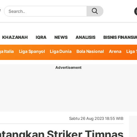
KHAZANAH
IQRA
NEWS
ANALISIS
BISNIS FINANSI
a Italia
Liga Spanyol
Liga Dunia
Bola Nasional
Arena
Liga 
Advertisement
Sabtu 26 Aug 2023 18:55 WIB
tangkan Striker Timnas