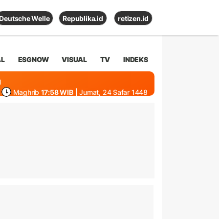
Deutsche Welle
Republika.id
retizen.id
AL
ESGNOW
VISUAL
TV
INDEKS
1
Maghrib
17:58 WIB
| Jumat, 24 Safar 1448