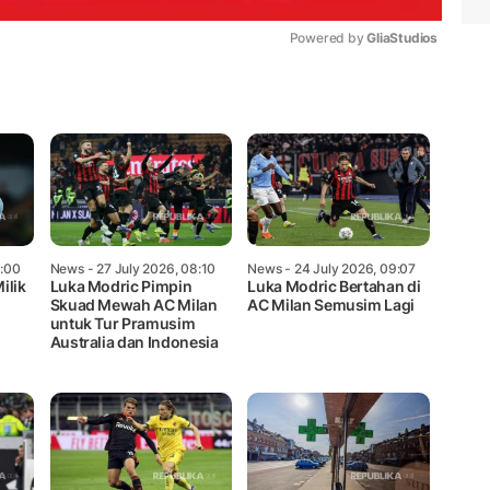
Powered by 
GliaStudios
Mute
6:00
News
- 27 July 2026, 08:10
News
- 24 July 2026, 09:07
ilik
Luka Modric Pimpin
Luka Modric Bertahan di
Skuad Mewah AC Milan
AC Milan Semusim Lagi
untuk Tur Pramusim
Australia dan Indonesia