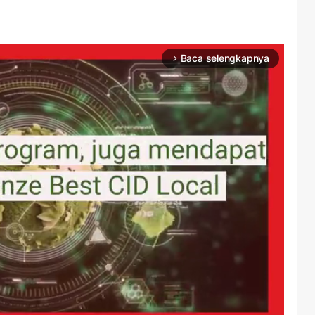
Baca selengkapnya
arrow_forward_ios