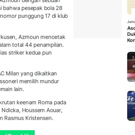
 Azmoun dengan sebuah
i bahwa pesepak bola 28
rnomor punggung 17 di klub
Juma
Aso
Duk
erkusen, Azmoun mencetak
Kon
alam total 44 penampilan.
lias striker kedua pun
 Milan yang dikaitkan
ossoneri memilih mundur
main lain.
ekrutan keenam Roma pada
n Ndicka, Houssem Aouar,
n Rasmus Kristensen.