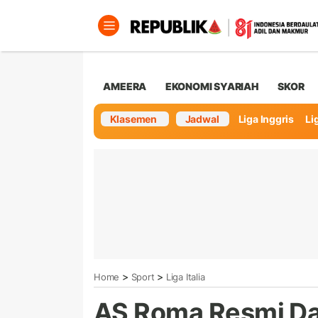
AMEERA
EKONOMI SYARIAH
SKOR
Klasemen
Jadwal
Liga Inggris
Lig
>
>
Home
Sport
Liga Italia
AS Roma Resmi Da