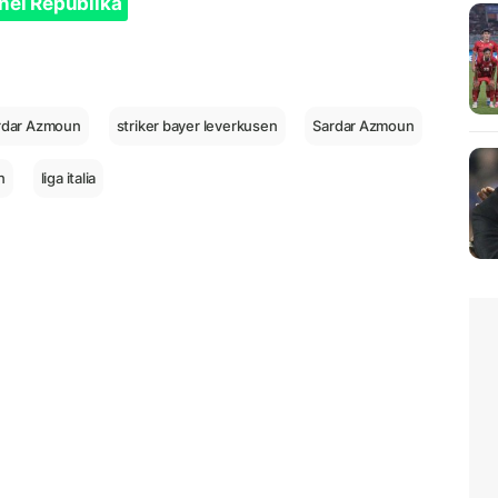
nel Republika
rdar Azmoun
striker bayer leverkusen
Sardar Azmoun
n
liga italia