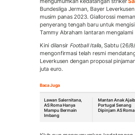
mengumumkan kedatangan striker
Sa
Bundesliga Jerman, Bayer Leverkusen,
musim panas 2023. Giallorossi mema
penyerang tengah baru untuk mengisi
Tammy Abraham lantaran mengalami c
Kini dilansir
Football Itali
a, Sabtu (26/
mengonfirmasi telah resmi mendatan
Leverkusen dengan proposal pinjaman
juta euro.
Baca Juga
Lawan Salernitana,
Mantan Anak Ajai
AS Roma Hanya
Portugal Senang
Mampu Bermain
Dipinjam AS Roma
Imbang