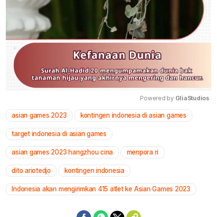
Powered by 
GliaStudios
asian games 2023
kontingen indonesia di asian games
Mute
target indonesia di asian games
asian games 2023 hangzhou cina
menpora ri
dito ariotedjo
kontingen indonesia
Indonesia akan mengirimkan 415 atlet ke Asian Games 2023