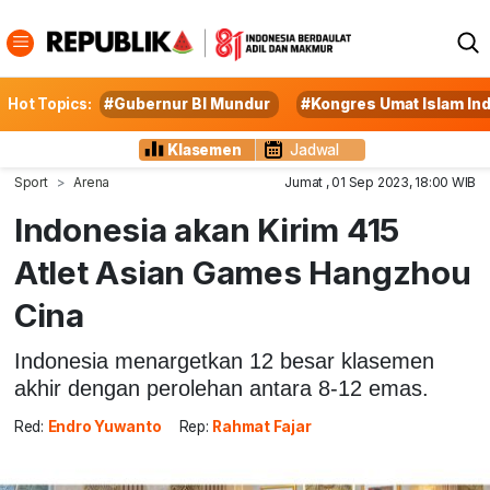
Hot Topics:
#Gubernur BI Mundur
#Kongres Umat Islam In
Klasemen
Jadwal
Sport
Arena
Jumat , 01 Sep 2023, 18:00 WIB
Indonesia akan Kirim 415
Atlet Asian Games Hangzhou
Cina
Indonesia menargetkan 12 besar klasemen
akhir dengan perolehan antara 8-12 emas.
Red:
Endro Yuwanto
Rep:
Rahmat Fajar