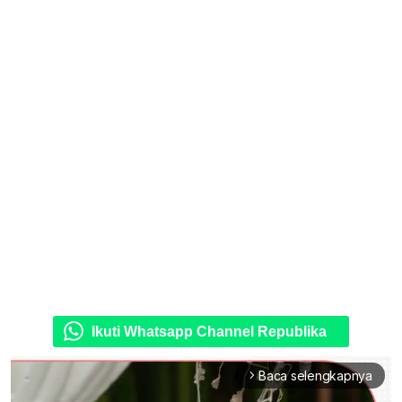
Ikuti Whatsapp Channel Republika
Baca selengkapnya
arrow_forward_ios