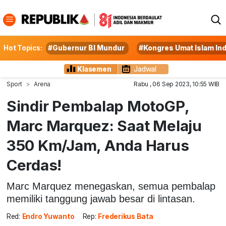
Hot Topics:
#Gubernur BI Mundur
#Kongres Umat Islam In
Klasemen
Jadwal
Sport
Arena
Rabu , 06 Sep 2023, 10:55 WIB
Sindir Pembalap MotoGP,
Marc Marquez: Saat Melaju
350 Km/Jam, Anda Harus
Cerdas!
Marc Marquez menegaskan, semua pembalap
memiliki tanggung jawab besar di lintasan.
Red:
Endro Yuwanto
Rep:
Frederikus Bata