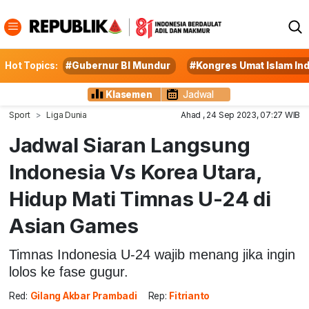
Hot Topics:
#Gubernur BI Mundur
#Kongres Umat Islam In
Klasemen
Jadwal
Sport
Liga Dunia
Ahad , 24 Sep 2023, 07:27 WIB
Jadwal Siaran Langsung
Indonesia Vs Korea Utara,
Hidup Mati Timnas U-24 di
Asian Games
Timnas Indonesia U-24 wajib menang jika ingin
lolos ke fase gugur.
Red:
Gilang Akbar Prambadi
Rep:
Fitrianto