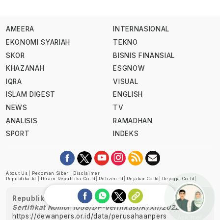
AMEERA
INTERNASIONAL
EKONOMI SYARIAH
TEKNO
SKOR
BISNIS FINANSIAL
KHAZANAH
ESGNOW
IQRA
VISUAL
ISLAM DIGEST
ENGLISH
NEWS
TV
ANALISIS
RAMADHAN
SPORT
INDEKS
About Us
|
Pedoman Siber
|
Disclaimer
Republika.id
|
Ihram.republika.co.id
|
Retizen.id
|
Rejabar.co.id
|
Rejogja.co.id
|
Republika telah diverifikasi oleh Dewan Pers
Sertifikat Nomor 1058/DP-Verifikasi/K/XII/2022
https://dewanpers.or.id/data/perusahaanpers
Ask me!