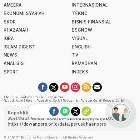
AMEERA
INTERNASIONAL
EKONOMI SYARIAH
TEKNO
SKOR
BISNIS FINANSIAL
KHAZANAH
ESGNOW
IQRA
VISUAL
ISLAM DIGEST
ENGLISH
NEWS
TV
ANALISIS
RAMADHAN
SPORT
INDEKS
About Us
|
Pedoman Siber
|
Disclaimer
Republika.id
|
Ihram.republika.co.id
|
Retizen.id
|
Rejabar.co.id
|
Rejogja.co.id
|
Republika telah diverifikasi oleh Dewan Pers
Sertifikat Nomor 1058/DP-Verifikasi/K/XII/2022
https://dewanpers.or.id/data/perusahaanpers
Ask me!
© 2026 PT Republika Media Mandiri - All Rights Reserved.