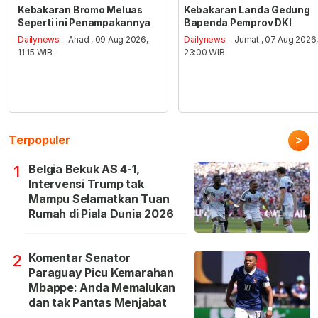
Kebakaran Bromo Meluas
Kebakaran Landa Gedung
Seperti ini Penampakannya
Bapenda Pemprov DKI
Dailynews
- Ahad , 09 Aug 2026,
Dailynews
- Jumat , 07 Aug 2026
11:15 WIB
23:00 WIB
>
Terpopuler
Belgia Bekuk AS 4-1,
1
Intervensi Trump tak
Mampu Selamatkan Tuan
Rumah di Piala Dunia 2026
Komentar Senator
2
Paraguay Picu Kemarahan
Mbappe: Anda Memalukan
dan tak Pantas Menjabat