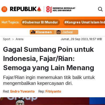
Hot Topics:
#Gubernur BI Mundur
#Kongres Umat Islam In
Klasemen
Jadwal
Sport
Arena
Jumat , 29 Sep 2023, 18:57 WIB
Gagal Sumbang Poin untuk
Indonesia, Fajar/Rian:
Semoga yang Lain Menang
Fajar/Rian ingin menemukan titik balik untuk
mengembalikan kepercayaan diri.
Red:
Endro Yuwanto
Rep:
Fitriyanto