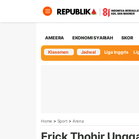
AMEERA
EKONOMI SYARIAH
SKOR
Klasemen
Jadwal
Liga Inggris
Lig
>
>
Home
Sport
Arena
Erick Thohir Ungga