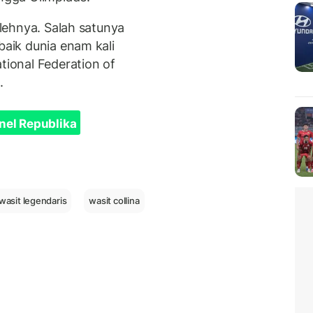
olehnya. Salah satunya
baik dunia enam kali
tional Federation of
.
nel Republika
 wasit legendaris
wasit collina