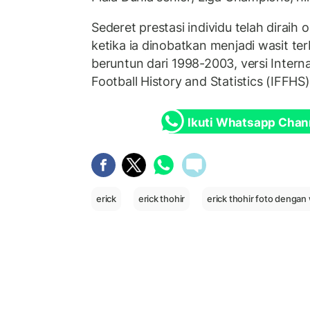
Sederet prestasi individu telah diraih 
ketika ia dinobatkan menjadi wasit ter
beruntun dari 1998-2003, versi Interna
Football History and Statistics (IFFHS)
Ikuti Whatsapp Chan
erick
erick thohir
erick thohir foto dengan