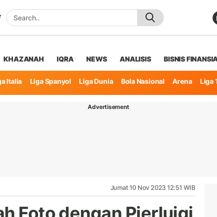
KHAZANAH
IQRA
NEWS
ANALISIS
BISNIS FINANSI
a Italia
Liga Spanyol
Liga Dunia
Bola Nasional
Arena
Liga 
Advertisement
Jumat 10 Nov 2023 12:51 WIB
h Foto dengan Pierluigi