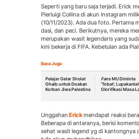
Seperti yang baru saja terjadi. Eric
Pierluigi Collina di akun Instagram mil
(10/11/2023). Ada dua foto. Pertama
dasi, dan peci. Berikutnya, mereka mem
merupakan wasit legendaris yang sudah
kini bekerja di FIFA. Kebetulan ada Pia
Baca Juga
Pelajar Gelar Sholat
Fans
MU Diminta
Ghaib untuk Doakan
'Tobat', Lupakanla
Korban Jiwa Palestina
Glorifikasi Masa L
Unggahan
Erick
mendapat reaksi ber
Beberapa di antaranya, berisi koment
sehat wasit legend yg di kantongnya 