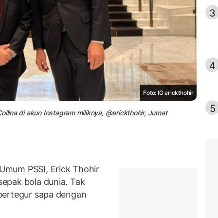
3
4
Foto: IG erickthohir
5
ollina di akun Instagram miliknya, @erickthohir, Jumat
Umum PSSI, Erick Thohir
 sepak bola dunia. Tak
r bertegur sapa dengan