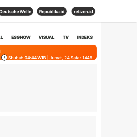
Deutsche Welle
Republika.id
retizen.id
AL
ESGNOW
VISUAL
TV
INDEKS
1
Shubuh
04:44 WIB
| Jumat, 24 Safar 1448