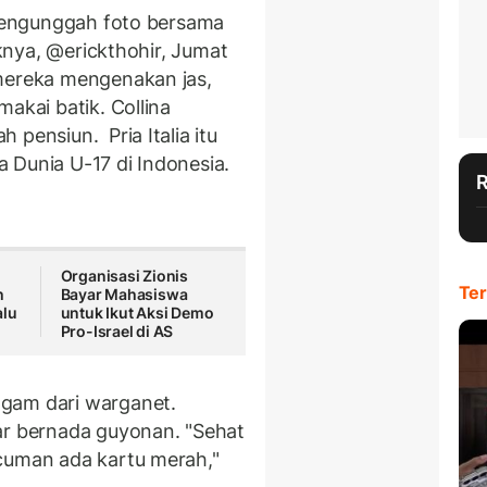
k mengunggah foto bersama
iknya, @erickthohir, Jumat
 mereka mengenakan jas,
akai batik. Collina
 pensiun. Pria Italia itu
la Dunia U-17 di Indonesia.
Organisasi Zionis
Ter
h
Bayar Mahasiswa
alu
untuk Ikut Aksi Demo
Pro-Israel di AS
agam dari warganet.
ar bernada guyonan. "Sehat
cuman ada kartu merah,"