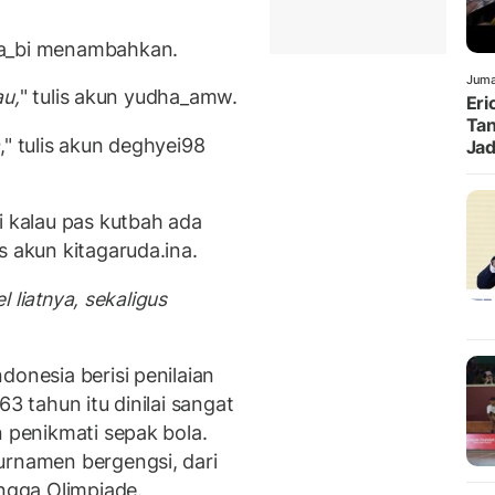
ca_bi menambahkan.
Juma
au,
" tulis akun yudha_amw.
Eri
Tan
a
," tulis akun deghyei98
Jad
i kalau pas kutbah ada
s akun kitagaruda.ina.
el liatnya, sekaligus
donesia berisi penilaian
63 tahun itu dinilai sangat
n penikmati sepak bola.
urnamen bergengsi, dari
ingga Olimpiade.