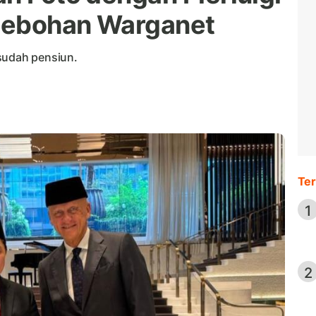
ehebohan Warganet
sudah pensiun.
Ter
1
2