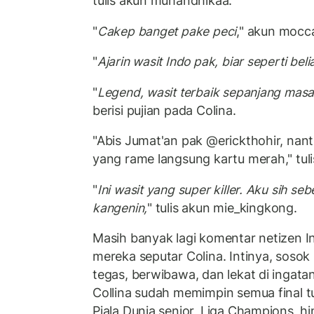
tulis akun muhandhikaa.
"
Cakep banget pake peci
," akun moc
"
Ajarin wasit Indo pak, biar seperti beli
"
Legend, wasit terbaik sepanjang mas
berisi pujian pada Colina.
"Abis Jumat'an pak @erickthohir, nant
yang rame langsung kartu merah," tuli
"
Ini wasit yang super killer. Aku sih seb
kangenin,
" tulis akun mie_kingkong.
Masih banyak lagi komentar netizen In
mereka seputar Colina. Intinya, sosok 
tegas, berwibawa, dan lekat di ingata
Collina sudah memimpin semua final t
Piala Dunia senior, Liga Champions, h