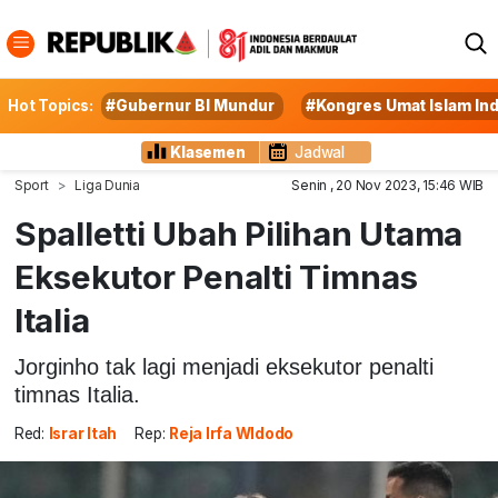
Hot Topics:
#Gubernur BI Mundur
#Kongres Umat Islam In
Klasemen
Jadwal
Sport
Liga Dunia
Senin , 20 Nov 2023, 15:46 WIB
Spalletti Ubah Pilihan Utama
Eksekutor Penalti Timnas
Italia
Jorginho tak lagi menjadi eksekutor penalti
timnas Italia.
Red:
Israr Itah
Rep:
Reja Irfa WIdodo