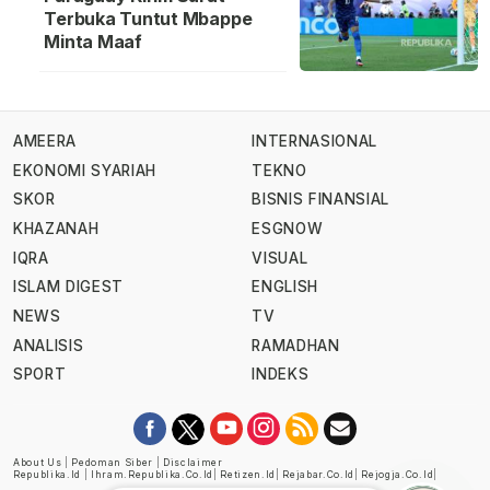
Terbuka Tuntut Mbappe
Minta Maaf
AMEERA
INTERNASIONAL
EKONOMI SYARIAH
TEKNO
SKOR
BISNIS FINANSIAL
KHAZANAH
ESGNOW
IQRA
VISUAL
ISLAM DIGEST
ENGLISH
NEWS
TV
ANALISIS
RAMADHAN
SPORT
INDEKS
About Us
|
Pedoman Siber
|
Disclaimer
Republika.id
|
Ihram.republika.co.id
|
Retizen.id
|
Rejabar.co.id
|
Rejogja.co.id
|