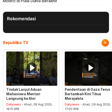
Modric di Piala Dunia Berakhir
Rekomendasi
>
Republika TV
Tindak Lanjut Aduan
Penderitaan di Gaza Terus
Mahasiswa Mentan
Bertambah Kini Tikus
Langsung ke Alor
Merajalela
Dailynews
- Ahad , 09 Aug 2026,
Dailynews
- Ahad , 09 Aug 2026,
18:15 WIB
17:00 WIB