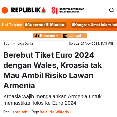
Hot Topics:
#Gubernur BI Mundur
#Kongres Umat Islam In
Klasemen
Jadwal
Sport
Liga Dunia
Selasa , 21 Nov 2023, 11:13 WIB
Berebut Tiket Euro 2024
dengan Wales, Kroasia tak
Mau Ambil Risiko Lawan
Armenia
Kroasia wajib mengalahkan Armenia untuk
memastikan lolos ke Euro 2024.
Red:
Israr Itah
Rep:
Reja Irfa WIdodo