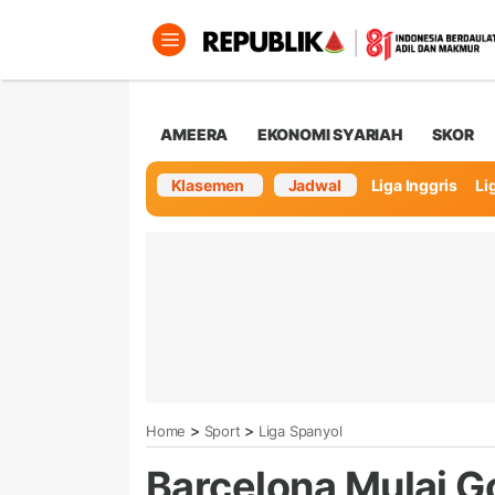
AMEERA
EKONOMI SYARIAH
SKOR
Klasemen
Jadwal
Liga Inggris
Lig
>
>
Home
Sport
Liga Spanyol
Barcelona Mulai G