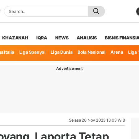
KHAZANAH
IQRA
NEWS
ANALISIS
BISNIS FINANSI
a Italia
Liga Spanyol
Liga Dunia
Bola Nasional
Arena
Liga 
Advertisement
Selasa 28 Nov 2023 13:03 WIB
oyang, Laporta Tetap