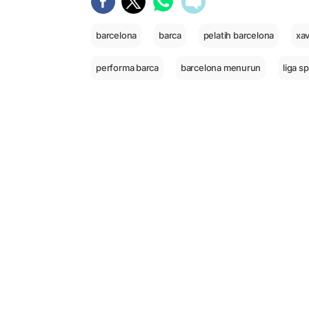
barcelona
barca
pelatih barcelona
xa
performa barca
barcelona menurun
liga s