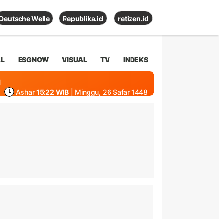
Deutsche Welle
Republika.id
retizen.id
AL
ESGNOW
VISUAL
TV
INDEKS
1
Ashar
15:22 WIB
| Minggu, 26 Safar 1448