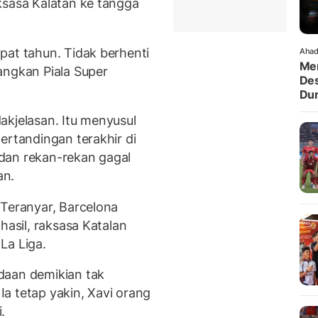
ksasa Kalatan ke tangga
at tahun. Tidak berhenti
Ahad
Men
angkan Piala Super
Des
Dun
akjelasan. Itu menyusul
ertandingan terakhir di
dan rekan-rekan gagal
an.
 Teranyar, Barcelona
hasil, raksasa Katalan
La Liga.
daan demikian tak
a tetap yakin, Xavi orang
.