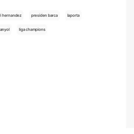
vi hernandez
presiden barca
laporta
panyol
liga champions