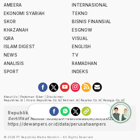
AMEERA
INTERNASIONAL
EKONOMI SYARIAH
TEKNO
SKOR
BISNIS FINANSIAL
KHAZANAH
ESGNOW
IQRA
VISUAL
ISLAM DIGEST
ENGLISH
NEWS
TV
ANALISIS
RAMADHAN
SPORT
INDEKS
About Us
|
Pedoman Siber
|
Disclaimer
Republika.id
|
Ihram.republika.co.id
|
Retizen.id
|
Rejabar.co.id
|
Rejogja.co.id
|
Republika telah diverifikasi oleh Dewan Pers
Sertifikat Nomor 1058/DP-Verifikasi/K/XII/2022
https://dewanpers.or.id/data/perusahaanpers
Ask me!
© 2026 PT Republika Media Mandiri - All Rights Reserved.