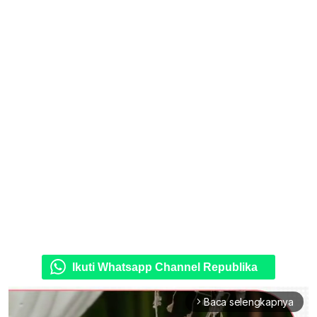
Ikuti Whatsapp Channel Republika
Baca selengkapnya
arrow_forward_ios