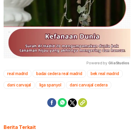
Powered by 
GliaStudios
real madrid
badai cedera real madrid
bek real madrid
Mute
dani carvajal
liga spanyol
dani carvajal cedera
Berita Terkait