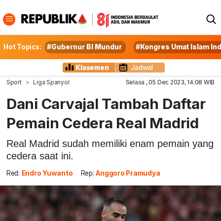
Hot Topics:
#Gubernur BI Mundur
#Kongres Umat Islam In
Klasemen
Jadwal
Sport
Liga Spanyol
Selasa , 05 Dec 2023, 14:08 WIB
Dani Carvajal Tambah Daftar
Pemain Cedera Real Madrid
Real Madrid sudah memiliki enam pemain yang
cedera saat ini.
Red:
Endro Yuwanto
Rep:
Anggoro Pramudya