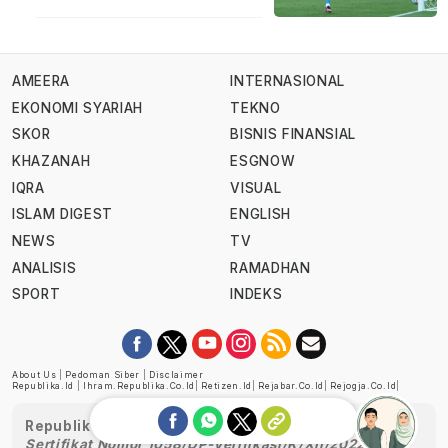
AMEERA
INTERNASIONAL
EKONOMI SYARIAH
TEKNO
SKOR
BISNIS FINANSIAL
KHAZANAH
ESGNOW
IQRA
VISUAL
ISLAM DIGEST
ENGLISH
NEWS
TV
ANALISIS
RAMADHAN
SPORT
INDEKS
About Us
|
Pedoman Siber
|
Disclaimer
Republika.id
|
Ihram.republika.co.id
|
Retizen.id
|
Rejabar.co.id
|
Rejogja.co.id
|
Republika telah diverifikasi oleh Dewan Pers
Sertifikat Nomor 1058/DP-Verifikasi/K/XII/2022