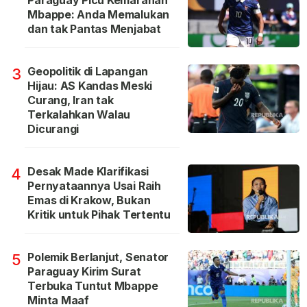
Paraguay Picu Kemarahan
Mbappe: Anda Memalukan
dan tak Pantas Menjabat
Geopolitik di Lapangan
3
Hijau: AS Kandas Meski
Curang, Iran tak
Terkalahkan Walau
Dicurangi
Desak Made Klarifikasi
4
Pernyataannya Usai Raih
Emas di Krakow, Bukan
Kritik untuk Pihak Tertentu
Polemik Berlanjut, Senator
5
Paraguay Kirim Surat
Terbuka Tuntut Mbappe
Minta Maaf