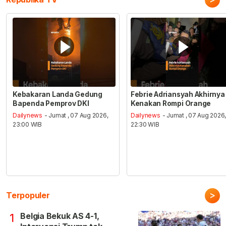
Kebakaran Landa Gedung
Febrie Adriansyah Akhirnya
Bapenda Pemprov DKI
Kenakan Rompi Orange
Dailynews
- Jumat , 07 Aug 2026,
Dailynews
- Jumat , 07 Aug 2026
23:00 WIB
22:30 WIB
>
Terpopuler
Belgia Bekuk AS 4-1,
1