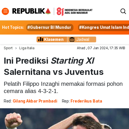
Hot Topics:
#Gubernur BI Mundur
#Kongres Umat Islam In
Klasemen
Jadwal
Sport
Liga Italia
Ahad , 07 Jan 2024, 17:35 WIB
Ini Prediksi
Starting XI
Salernitana vs Juventus
Pelatih Filippo Inzaghi memakai formasi pohon
cemara alias 4-3-2-1.
Red:
Gilang Akbar Prambadi
Rep:
Frederikus Bata