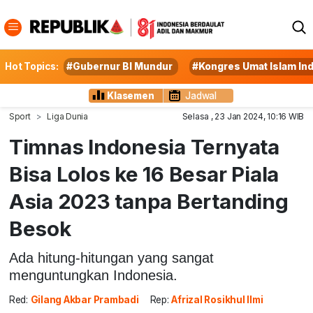
Hot Topics:
#Gubernur BI Mundur
#Kongres Umat Islam In
Klasemen
Jadwal
Sport
Liga Dunia
Selasa , 23 Jan 2024, 10:16 WIB
Timnas Indonesia Ternyata
Bisa Lolos ke 16 Besar Piala
Asia 2023 tanpa Bertanding
Besok
Ada hitung-hitungan yang sangat
menguntungkan Indonesia.
Red:
Gilang Akbar Prambadi
Rep:
Afrizal Rosikhul Ilmi