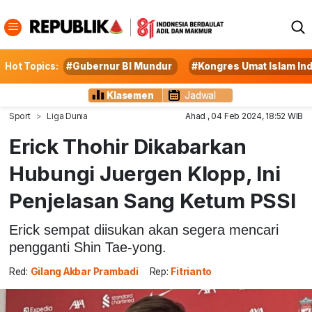
Hot Topics:
#Gubernur BI Mundur
#Kongres Umat Islam In
Klasemen
Jadwal
Sport
Liga Dunia
Ahad , 04 Feb 2024, 18:52 WIB
Erick Thohir Dikabarkan
Hubungi Juergen Klopp, Ini
Penjelasan Sang Ketum PSSI
Erick sempat diisukan akan segera mencari
pengganti Shin Tae-yong.
Red:
Gilang Akbar Prambadi
Rep:
Fitrianto