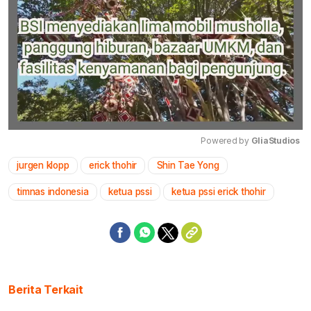
Powered by 
GliaStudios
jurgen klopp
erick thohir
Shin Tae Yong
Mute
timnas indonesia
ketua pssi
ketua pssi erick thohir
Berita Terkait