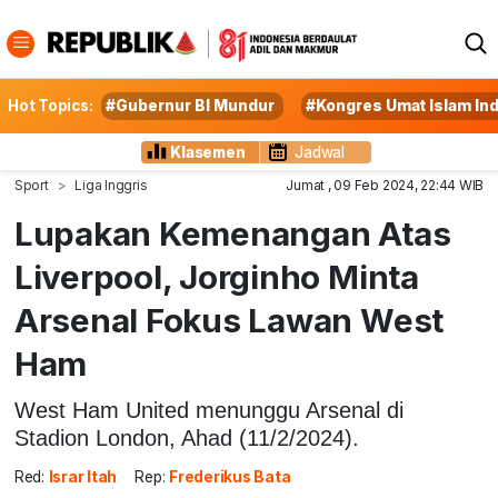
Hot Topics:
#Gubernur BI Mundur
#Kongres Umat Islam In
Klasemen
Jadwal
Sport
Liga Inggris
Jumat , 09 Feb 2024, 22:44 WIB
Lupakan Kemenangan Atas
Liverpool, Jorginho Minta
Arsenal Fokus Lawan West
Ham
West Ham United menunggu Arsenal di
Stadion London, Ahad (11/2/2024).
Red:
Israr Itah
Rep:
Frederikus Bata