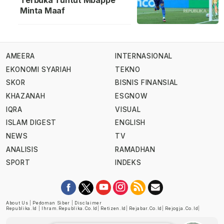
Terbuka Tuntut Mbappe
Minta Maaf
AMEERA
INTERNASIONAL
EKONOMI SYARIAH
TEKNO
SKOR
BISNIS FINANSIAL
KHAZANAH
ESGNOW
IQRA
VISUAL
ISLAM DIGEST
ENGLISH
NEWS
TV
ANALISIS
RAMADHAN
SPORT
INDEKS
About Us
|
Pedoman Siber
|
Disclaimer
Republika.id
|
Ihram.republika.co.id
|
Retizen.id
|
Rejabar.co.id
|
Rejogja.co.id
|