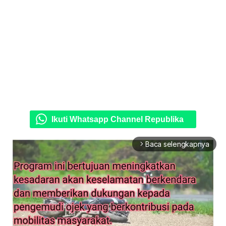
Ikuti Whatsapp Channel Republika
Baca selengkapnya
arrow_forward_ios