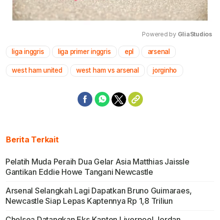
Powered by 
GliaStudios
liga inggris
liga primer inggris
epl
arsenal
Mute
west ham united
west ham vs arsenal
jorginho
Berita Terkait
Pelatih Muda Peraih Dua Gelar Asia Matthias Jaissle
Gantikan Eddie Howe Tangani Newcastle
Arsenal Selangkah Lagi Dapatkan Bruno Guimaraes,
Newcastle Siap Lepas Kaptennya Rp 1,8 Triliun
Chelsea Datangkan Eks Kapten Liverpool Jordan