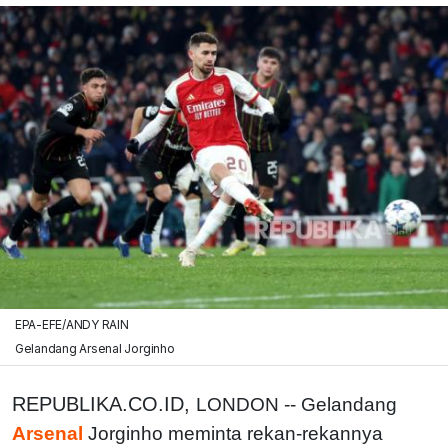
EPA-EFE/ANDY RAIN
Gelandang Arsenal Jorginho
REPUBLIKA.CO.ID,
LONDON -- Gelandang
Arsenal
Jorginho meminta rekan-rekannya