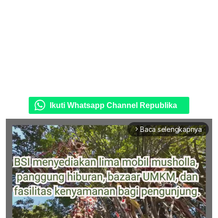
Ikuti Whatsapp Channel Republika
Baca selengkapnya
arrow_forward_ios