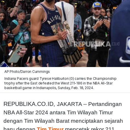
AP Photo/Darron Cummings
Indiana Pacers guard Tyrese Haliburton (0) carries the Championship
trophy after the East defeated the West 211-186 in the NBA All-Star
basketball game in Indianapolis, Sunday, Feb. 18, 2024.
REPUBLIKA.CO.ID,
JAKARTA -- Pertandingan
NBA All-Star 2024 antara Tim Wilayah Timur
dengan Tim Wilayah Barat menciptakan sejarah
baru dengan
Tim Timur
mencetak rekor 211