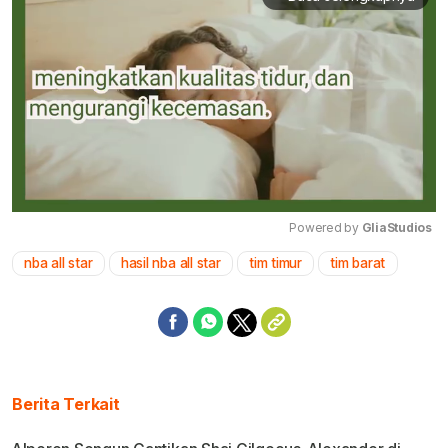
Powered by 
GliaStudios
nba all star
hasil nba all star
tim timur
tim barat
Mute
Berita Terkait