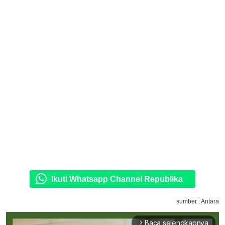
Ikuti Whatsapp Channel Republika
sumber : Antara
Baca selengkapnya
arrow_forward_ios