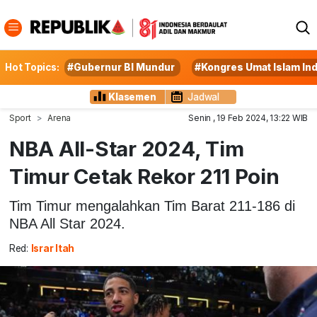
Hot Topics:
#Gubernur BI Mundur
#Kongres Umat Islam In
Klasemen
Jadwal
Sport
Arena
Senin , 19 Feb 2024, 13:22 WIB
NBA All-Star 2024, Tim
Timur Cetak Rekor 211 Poin
Tim Timur mengalahkan Tim Barat 211-186 di
NBA All Star 2024.
Red:
Israr Itah