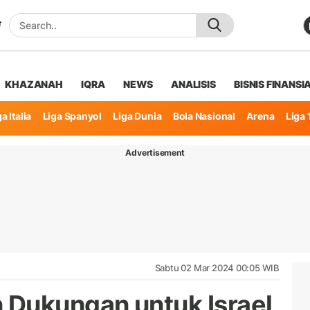
KHAZANAH
IQRA
NEWS
ANALISIS
BISNIS FINANSI
a Italia
Liga Spanyol
Liga Dunia
Bola Nasional
Arena
Liga 
Advertisement
Sabtu 02 Mar 2024 00:05 WIB
Dukungan untuk Israel,