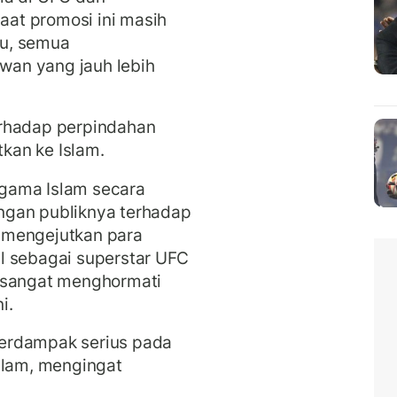
at promosi ini masih
tu, semua
an yang jauh lebih
erhadap perpindahan
kan ke Islam.
gama Islam secara
ngan publiknya terhadap
na mengejutkan para
l sebagai superstar UFC
g sangat menghormati
i.
erdampak serius pada
slam, mengingat