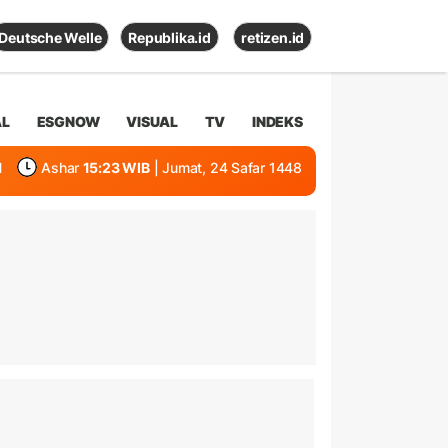
Deutsche Welle
Republika.id
retizen.id
AL
ESGNOW
VISUAL
TV
INDEKS
1
Ashar
15:23 WIB
| Jumat, 24 Safar 1448