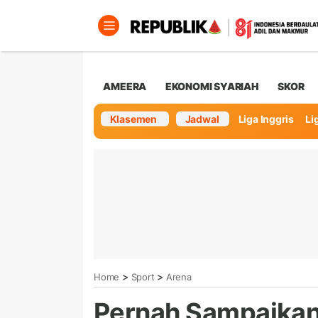
AMEERA
EKONOMI SYARIAH
SKOR
Klasemen
Jadwal
Liga Inggris
Lig
>
>
Home
Sport
Arena
Pernah Sampaikan 