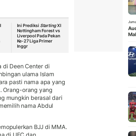
Juma
I
Ini Prediksi
Starting
XI
Aud
Nottingham Forest vs
Mak
Liverpool Pada Pekan
a
Ke-27 Liga Primer
Inggr
 di Deen Center di
imbingan ulama Islam
cara pasti nama apa yang
a. Orang-orang yang
g mungkin berasal dari
 memilih nama Abdul
emopulerkan BJJ di MMA.
a di UFC dan