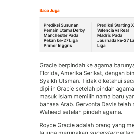
Baca Juga
Prediksi Susunan
Prediksi Starting X
Pemain Utama Derby
Valencia vs Real
Manchester Pada
Madrid Pada
Pekan ke-27 Liga
Journada ke-27 L
Primer Inggris
Liga
Gracie berpindah ke agama barunya
Florida, Amerika Serikat, dengan b
Syaikh Utsman. Tidak diketahui se
dipilih Gracie setelah pindah agam
masuk Islam memilih nama baru yan
bahasa Arab. Gervonta Davis telah
Waheed setelah pindah agama.
Royce Gracie adalah orang yang m
Ia juga merupakan
superstar
pertam