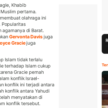
agle, Khabib
 Muslim pertama.
 membuat olahraga ini
 Popularitas
agamanya di Barat.
ahkan
Gervonta Davis
juga
oyce Gracie
juga
 Islam tidak terlalu
Ter
ie terhadap Islam cukup
karena Gracie pernah
lam konflik Israel-
 konflik ini terjadi antara
ah konflik antara Yahudi
telah menyatakan di
 konflik tersebut.