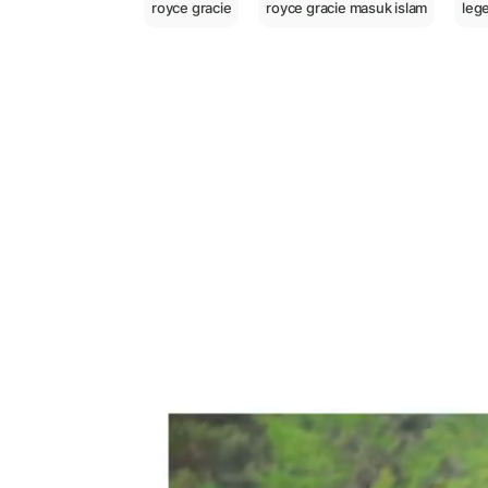
royce gracie
royce gracie masuk islam
leg