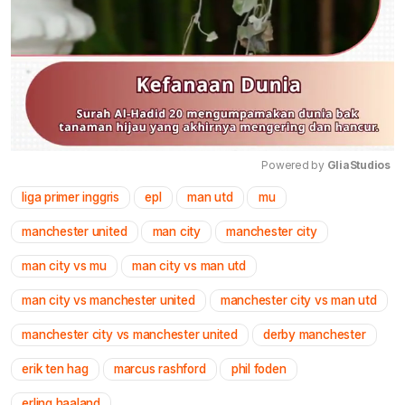
Powered by 
GliaStudios
liga primer inggris
epl
man utd
mu
Mute
manchester united
man city
manchester city
man city vs mu
man city vs man utd
man city vs manchester united
manchester city vs man utd
manchester city vs manchester united
derby manchester
erik ten hag
marcus rashford
phil foden
erling haaland