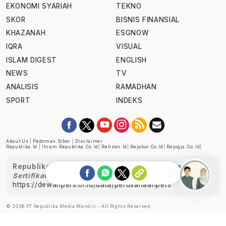
EKONOMI SYARIAH
TEKNO
SKOR
BISNIS FINANSIAL
KHAZANAH
ESGNOW
IQRA
VISUAL
ISLAM DIGEST
ENGLISH
NEWS
TV
ANALISIS
RAMADHAN
SPORT
INDEKS
About Us
|
Pedoman Siber
|
Disclaimer
Republika.id
|
Ihram.republika.co.id
|
Retizen.id
|
Rejabar.co.id
|
Rejogja.co.id
|
Republika telah diverifikasi oleh Dewan Pers
Sertifikat Nomor 1058/DP-Verifikasi/K/XII/2022
https://dewanpers.or.id/data/perusahaanpers
Ask me!
© 2026 PT Republika Media Mandiri - All Rights Reserved.