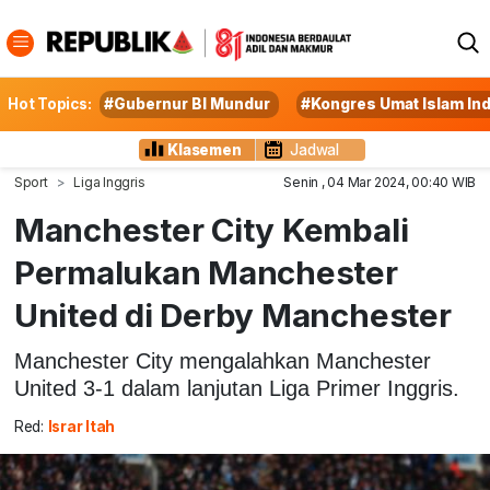
Hot Topics:
#Gubernur BI Mundur
#Kongres Umat Islam In
Klasemen
Jadwal
Sport
Liga Inggris
Senin , 04 Mar 2024, 00:40 WIB
Manchester City Kembali
Permalukan Manchester
United di Derby Manchester
Manchester City mengalahkan Manchester
United 3-1 dalam lanjutan Liga Primer Inggris.
Red:
Israr Itah