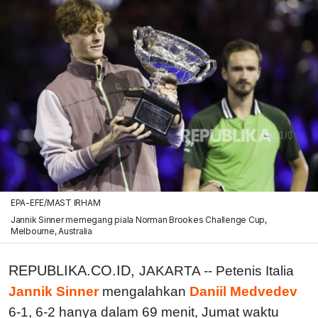
EPA-EFE/MAST IRHAM
Jannik Sinner memegang piala Norman Brookes Challenge Cup,
Melbourne, Australia
REPUBLIKA.CO.ID,
JAKARTA -- Petenis Italia
Jannik Sinner
mengalahkan
Daniil Medvedev
6-1, 6-2 hanya dalam 69 menit, Jumat waktu