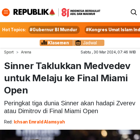
Hot Topics:
#Gubernur BI Mundur
#Kongres Umat Islam In
Klasemen
Jadwal
Sport
Arena
Sabtu , 30 Mar 2024, 07:46 WIB
Sinner Taklukkan Medvedev
untuk Melaju ke Final Miami
Open
Peringkat tiga dunia Sinner akan hadapi Zverev
atau Dimitrov di Final Miami Open
Red:
Ichsan Emrald Alamsyah