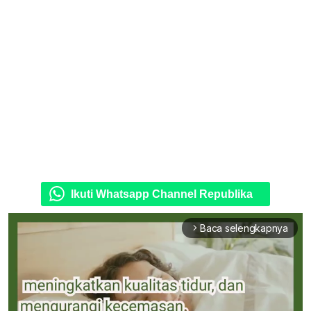
Ikuti Whatsapp Channel Republika
Baca selengkapnya
arrow_forward_ios