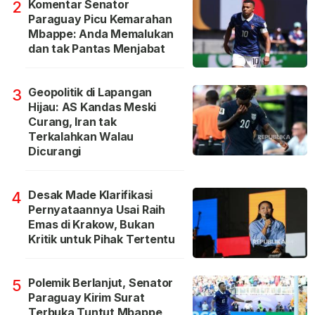
Komentar Senator
2
Paraguay Picu Kemarahan
Mbappe: Anda Memalukan
dan tak Pantas Menjabat
Geopolitik di Lapangan
3
Hijau: AS Kandas Meski
Curang, Iran tak
Terkalahkan Walau
Dicurangi
Desak Made Klarifikasi
4
Pernyataannya Usai Raih
Emas di Krakow, Bukan
Kritik untuk Pihak Tertentu
Polemik Berlanjut, Senator
5
Paraguay Kirim Surat
Terbuka Tuntut Mbappe