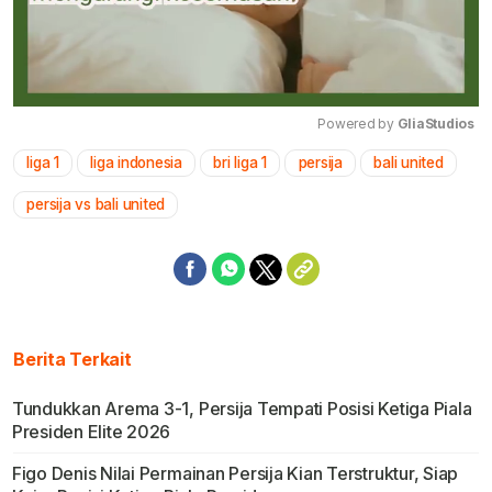
Powered by 
GliaStudios
liga 1
liga indonesia
bri liga 1
persija
bali united
Mute
persija vs bali united
Berita Terkait
Tundukkan Arema 3-1, Persija Tempati Posisi Ketiga Piala
Presiden Elite 2026
Figo Denis Nilai Permainan Persija Kian Terstruktur, Siap