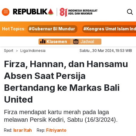
Hot Topics:
#Gubernur BI Mundur
#Kongres Umat Islam In
Klasemen
Jadwal
Sport
Liga Indonesia
Sabtu , 30 Mar 2024, 19:53 WIB
Firza, Hannan, dan Hansamu
Absen Saat Persija
Bertandang ke Markas Bali
United
Firza mendapat kartu merah pada laga
melawan Persik Kediri, Sabtu (16/3/2024).
Red:
Israr Itah
Rep:
Fitriyanto