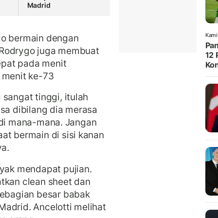
Madrid
Kami
rygo bermain dengan
Pan
u, Rodrygo juga membuat
12 
pat pada menit
Kon
 menit ke-73
sangat tinggi, itulah
isa dibilang dia merasa
gus di mana-mana. Jangan
at bermain di sisi kanan
ya.
ayak mendapat pujian.
tkan clean sheet dan
sebagian besar babak
adrid. Ancelotti melihat