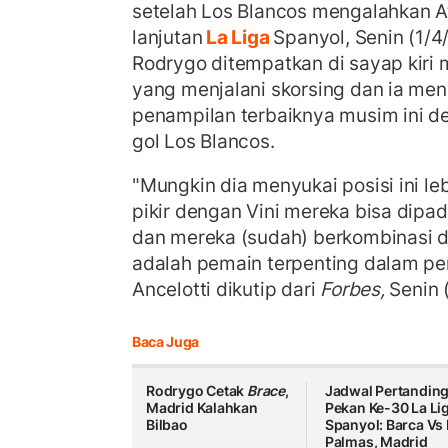
setelah Los Blancos mengalahkan A
lanjutan
La Liga
Spanyol, Senin (1/4/
Rodrygo ditempatkan di sayap kiri 
yang menjalani skorsing dan ia me
penampilan terbaiknya musim ini 
gol Los Blancos.
"Mungkin dia menyukai posisi ini leb
pikir dengan Vini mereka bisa dipa
dan mereka (sudah) berkombinasi d
adalah pemain terpenting dalam per
Ancelotti dikutip dari
Forbes,
Senin 
Baca Juga
Rodrygo Cetak
Brace
,
Jadwal Pertandin
Madrid Kalahkan
Pekan Ke-30 La Li
Bilbao
Spanyol: Barca Vs
Palmas, Madrid