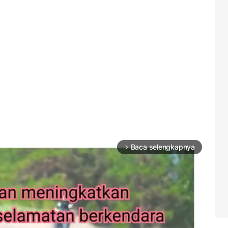
Baca selengkapnya
arrow_forward_ios