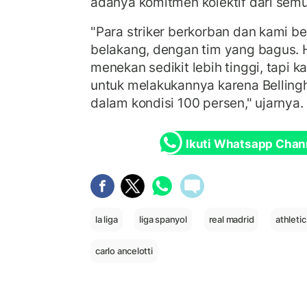
adanya komitmen kolektif dari semu
"Para striker berkorban dan kami ber
belakang, dengan tim yang bagus. Ha
menekan sedikit lebih tinggi, tapi 
untuk melakukannya karena Bellin
dalam kondisi 100 persen," ujarnya.
Ikuti Whatsapp Chan
la liga
liga spanyol
real madrid
athletic
carlo ancelotti