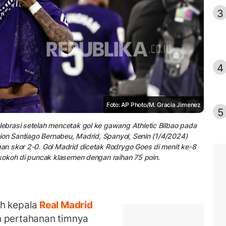
3
4
Foto: AP Photo/M. Gracia Jimenez
5
brasi setelah mencetak gol ke gawang Athletic Bilbao pada
ion Santiago Bernabeu, Madrid, Spanyol, Senin (1/4/2024)
n skor 2-0. Gol Madrid dicetak Rodrygo Goes di menit ke-8
kokoh di puncak klasemen dengan raihan 75 poin.
h kepala
Real Madrid
 pertahanan timnya