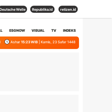
Deutsche Welle
Republika.id
retizen.id
AL
ESGNOW
VISUAL
TV
INDEKS
1
Ashar
15:23 WIB
| Kamis, 23 Safar 1448