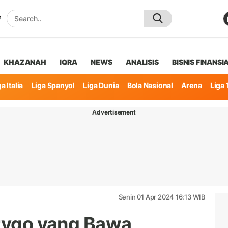
KHAZANAH
IQRA
NEWS
ANALISIS
BISNIS FINANSI
a Italia
Liga Spanyol
Liga Dunia
Bola Nasional
Arena
Liga 
Advertisement
Senin 01 Apr 2024 16:13 WIB
drygo yang Bawa