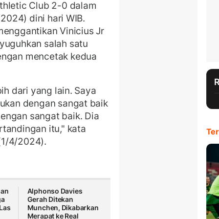
thletic Club 2-0 dalam
2024) dini hari WIB.
menggantikan Vinicius Jr
nyuguhkan salah satu
dengan mencetak kedua
ih dari yang lain. Saya
dukan dengan sangat baik
engan sangat baik. Dia
tandingan itu," kata
Ter
(1/4/2024).
gan
Alphonso Davies
ga
Gerah Ditekan
 Las
Munchen, Dikabarkan
Merapat ke Real