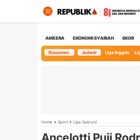
AMEERA
EKONOMI SYARIAH
SKOR
Klasemen
Jadwal
Liga Inggris
Lig
>
>
Home
Sport
Liga Spanyol
Ancelotti Puji Ro