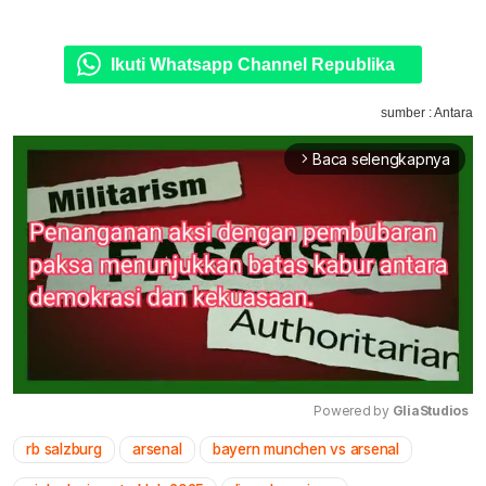
Ikuti Whatsapp Channel Republika
sumber : Antara
Baca selengkapnya
arrow_forward_ios
Powered by 
GliaStudios
rb salzburg
arsenal
bayern munchen vs arsenal
Mute