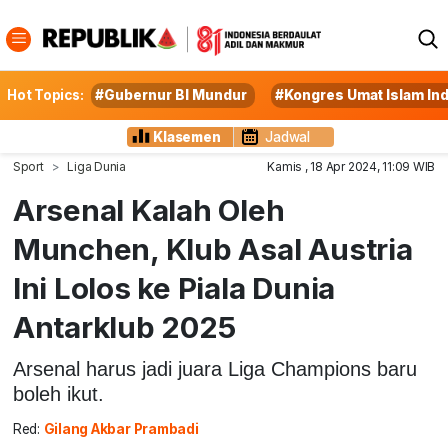
Hot Topics:
#Gubernur BI Mundur
#Kongres Umat Islam In
Klasemen
Jadwal
Sport
Liga Dunia
Kamis , 18 Apr 2024, 11:09 WIB
Arsenal Kalah Oleh
Munchen, Klub Asal Austria
Ini Lolos ke Piala Dunia
Antarklub 2025
Arsenal harus jadi juara Liga Champions baru
boleh ikut.
Red:
Gilang Akbar Prambadi