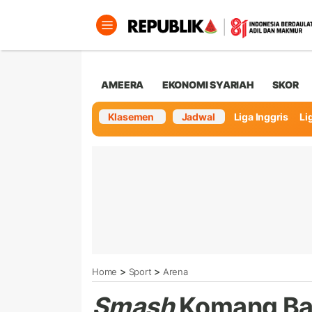
AMEERA
EKONOMI SYARIAH
SKOR
Klasemen
Jadwal
Liga Inggris
Lig
>
>
Home
Sport
Arena
Smash
Komang Baw