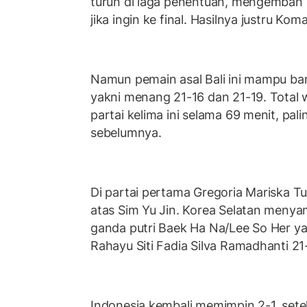
turun di laga penentuan, mengemban
jika ingin ke final. Hasilnya justru Ko
Namun pemain asal Bali ini mampu ban
yakni menang 21-16 dan 21-19. Total
partai kelima ini selama 69 menit, pal
sebelumnya.
Di partai pertama Gregoria Mariska T
atas Sim Yu Jin. Korea Selatan meny
ganda putri Baek Ha Na/Lee So Her y
Rahayu Siti Fadia Silva Ramadhanti 21-
Indonesia kembali memimpin 2-1, sete