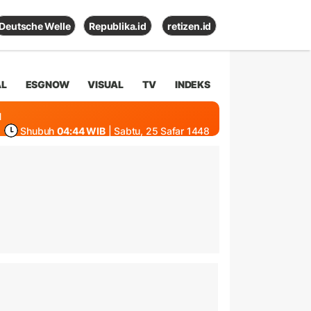
Deutsche Welle
Republika.id
retizen.id
AL
ESGNOW
VISUAL
TV
INDEKS
1
Shubuh
04:44 WIB
| Sabtu, 25 Safar 1448