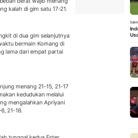
 beban berat wajib menang
mang kalah di gim satu 17-21.
Sabt
Ind
Usa
gkit di dua gim selanjutnya
 waktu bermain Komang di
ing lama dari empat partai
unjung menang 21-15, 21-17
amakan kedudukan melalui
ang mengalahkan Apriyani
6, 21-18.
lah tunggal kedua Ester