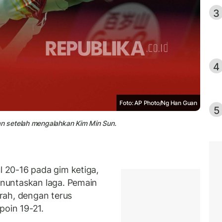
3
4
Foto: AP Photo/Ng Han Guan
5
n setelah mengalahkan Kim Min Sun.
 20-16 pada gim ketiga,
nuntaskan laga. Pemain
rah, dengan terus
poin 19-21.