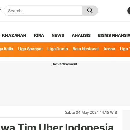
KHAZANAH
IQRA
NEWS
ANALISIS
BISNIS FINANSI
a Italia
Liga Spanyol
Liga Dunia
Bola Nasional
Arena
Liga 
Advertisement
Sabtu 04 May 2024 14:15 WIB
a Tim Uber Indonesia