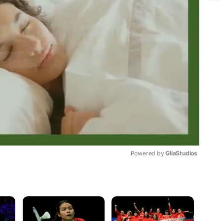
Powered by 
GliaStudios
Mute