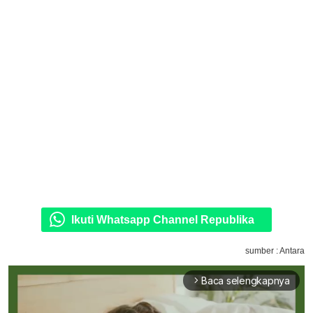
Ikuti Whatsapp Channel Republika
sumber : Antara
Baca selengkapnya
arrow_forward_ios