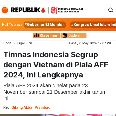
Hot Topics:
#Gubernur BI Mundur
#Kongres Umat Islam In
Klasemen
Jadwal
Sport
Liga Dunia
Selasa , 21 May 2024, 17:07 WIB
Timnas Indonesia Segrup
dengan Vietnam di Piala AFF
2024, Ini Lengkapnya
Piala AFF 2024 akan dihelat pada 23
November sampai 21 Desember akhir tahun
ini.
Red:
Gilang Akbar Prambadi