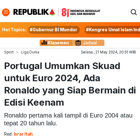
Hot Topics:
#Gubernur BI Mundur
#Kongres Umat Islam In
Klasemen
Jadwal
Sport
Liga Dunia
Selasa , 21 May 2024, 20:51 WIB
Portugal Umumkan Skuad
untuk Euro 2024, Ada
Ronaldo yang Siap Bermain di
Edisi Keenam
Ronaldo pertama kali tampil di Euro 2004 atau
tepat 20 tahun lalu.
Red:
Israr Itah