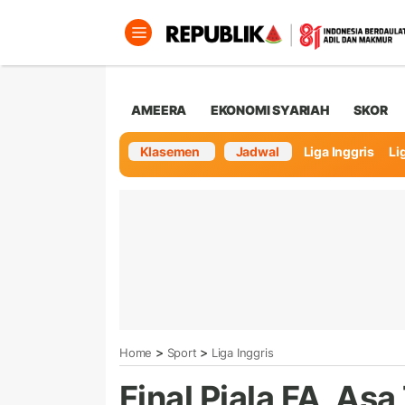
AMEERA
EKONOMI SYARIAH
SKOR
Klasemen
Jadwal
Liga Inggris
Lig
>
>
Home
Sport
Liga Inggris
Final Piala FA, As