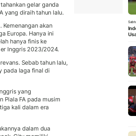
rtahankan gelar ganda
FA yang diraih tahun lalu.
Sabt
a. Kemenangan akan
Ind
ga Europa. Hanya ini
Usa
lah hanya finis ke
mer Inggris 2023/2024.
evans. Sebab tahun lalu,
 pada laga final di
Inggris yang
n Piala FA pada musim
iga kali dalam era
ukannya dalam dua