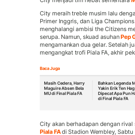
City menjadi tim hebat sementara
City meraih treble musim lalu dengan
Primer Inggris, dan Liga Champions
menghalangi ambisi the Citizens me
serupa. Namun, skuad asuhan
Pep G
mengamankan dua gelar. Setelah juar
mengangkat trofi Piala FA, akhir peka
Baca Juga
Masih Cedera, Harry
Bahkan Legenda 
Maguire Absen Bela
Yakin Erik Ten Hag
MU di Final Piala FA
Dipecat Apa Pun H
di Final Piala FA
City akan berhadapan dengan rival 
Piala FA
di Stadion Wembley, Sabtu 