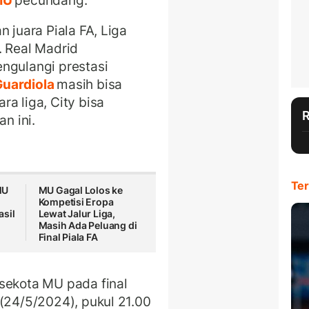
MU
pecundang.
 juara Piala FA, Liga
. Real Madrid
ngulangi prestasi
uardiola
masih bisa
a liga, City bisa
n ini.
Ter
MU
MU Gagal Lolos ke
Kompetisi Eropa
asil
Lewat Jalur Liga,
Masih Ada Peluang di
Final Piala FA
sekota MU pada final
(24/5/2024), pukul 21.00