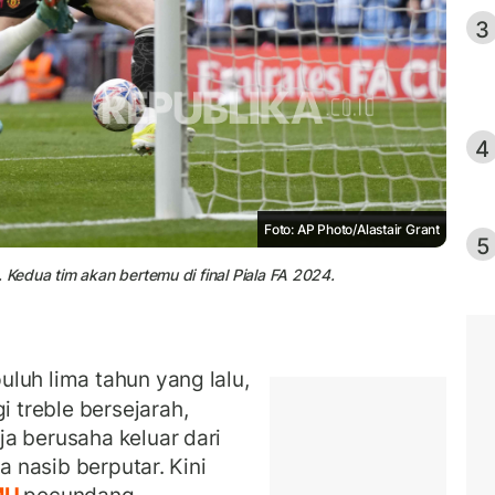
3
4
Foto: AP Photo/Alastair Grant
5
 Kedua tim akan bertemu di final Piala FA 2024.
luh lima tahun yang lalu,
treble bersejarah,
ja berusaha keluar dari
a nasib berputar. Kini