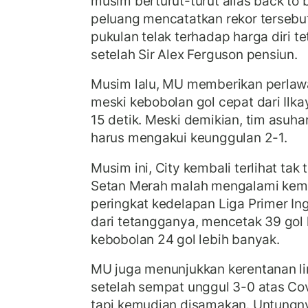
musim berturut-turut alias back to 
peluang mencatatkan rekor tersebu
pukulan telak terhadap harga diri 
setelah Sir Alex Ferguson pensiun.
Musim lalu, MU memberikan perlaw
meski kebobolan gol cepat dari Il
15 detik. Meski demikian, tim asuha
harus mengakui keunggulan 2-1.
Musim ini, City kembali terlihat tak t
Setan Merah malah mengalami kemu
peringkat kedelapan Liga Primer Ingg
dari tetangganya, mencetak 39 gol l
kebobolan 24 gol lebih banyak.
MU juga menunjukkan kerentanan li
setelah sempat unggul 3-0 atas Cov
tapi kemudian disamakan. Untungny