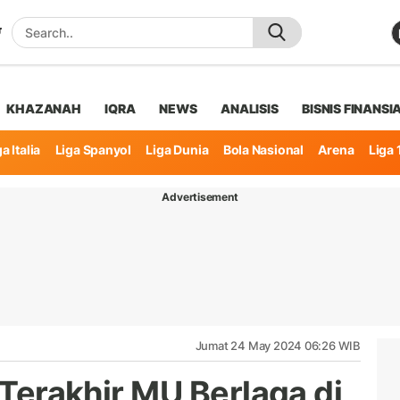
KHAZANAH
IQRA
NEWS
ANALISIS
BISNIS FINANSI
a Italia
Liga Spanyol
Liga Dunia
Bola Nasional
Arena
Liga 
Advertisement
Jumat 24 May 2024 06:26 WIB
a Terakhir MU Berlaga di