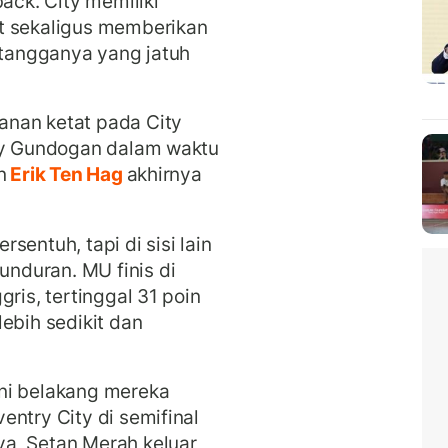
back. City memiliki
t sekaligus memberikan
tetangganya yang jatuh
anan ketat pada City
kay Gundogan dalam waktu
n
Erik Ten Hag
akhirnya
ersentuh, tapi di sisi lain
nduran. MU finis di
ris, tertinggal 31 poin
ebih sedikit dan
ni belakang mereka
entry City di semifinal
a, Setan Merah keluar