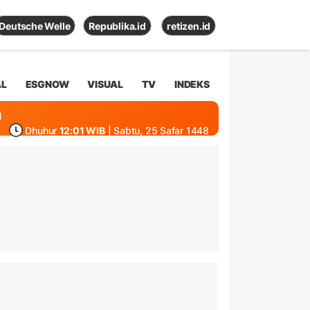
Deutsche Welle
Republika.id
retizen.id
AL
ESGNOW
VISUAL
TV
INDEKS
1
Dhuhur
12:01 WIB
| Sabtu, 25 Safar 1448