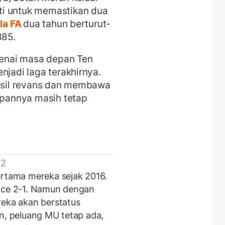
ti untuk memastikan dua
ala FA
dua tahun berturut-
885.
enai masa depan Ten
njadi laga terakhirnya.
hasil revans dan membawa
depannya masih tetap
 2
ertama mereka sejak 2016.
lace 2-1. Namun dengan
reka akan berstatus
an, peluang MU tetap ada,